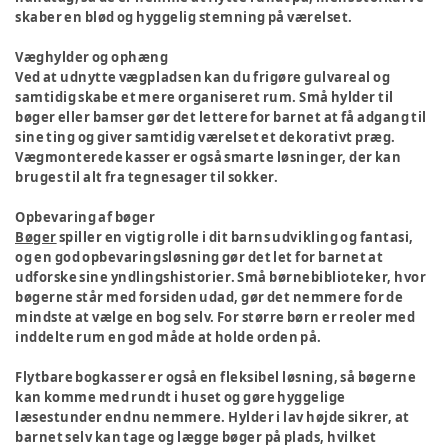
skaber en blød og hyggelig stemning på værelset.
Væghylder og ophæng
Ved at udnytte vægpladsen kan du frigøre gulvareal og
samtidig skabe et mere organiseret rum. Små hylder til
bøger eller bamser gør det lettere for barnet at få adgang til
sine ting og giver samtidig værelset et dekorativt præg.
Vægmonterede kasser er også smarte løsninger, der kan
bruges til alt fra tegnesager til sokker.
Opbevaring af bøger
Bøger
spiller en vigtig rolle i dit barns udvikling og fantasi,
og en god opbevaringsløsning gør det let for barnet at
udforske sine yndlingshistorier. Små børnebiblioteker, hvor
bøgerne står med forsiden udad, gør det nemmere for de
mindste at vælge en bog selv. For større børn er reoler med
inddelte rum en god måde at holde orden på.
Flytbare bogkasser er også en fleksibel løsning, så bøgerne
kan komme med rundt i huset og gøre hyggelige
læsestunder endnu nemmere. Hylder i lav højde sikrer, at
barnet selv kan tage og lægge bøger på plads, hvilket