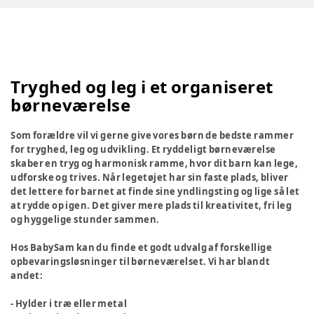
Tryghed og leg i et organiseret
børneværelse
Som forældre vil vi gerne give vores børn de bedste rammer
for tryghed, leg og udvikling. Et ryddeligt børneværelse
skaber en tryg og harmonisk ramme, hvor dit barn kan lege,
udforske og trives. Når legetøjet har sin faste plads, bliver
det lettere for barnet at finde sine yndlingsting og lige så let
at rydde op igen. Det giver mere plads til kreativitet, fri leg
og hyggelige stunder sammen.
Hos BabySam kan du finde et godt udvalg af forskellige
opbevaringsløsninger til børneværelset. Vi har blandt
andet:
- Hylder i træ eller metal