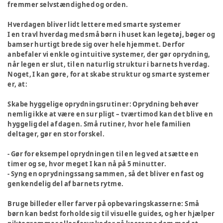
fremmer selvstændighed og orden.
Hverdagen bliver lidt lettere med smarte systemer
I en travl hverdag med små børn i huset kan legetøj, bøger og
bamser hurtigt brede sig over hele hjemmet. Derfor
anbefaler vi enkle og intuitive systemer, der gør oprydning,
når legen er slut, til en naturlig struktur i barnets hverdag.
Noget, I kan gøre, for at skabe struktur og smarte systemer
er, at:
Skabe hyggelige oprydningsrutiner
: Oprydning behøver
nemlig ikke at være en sur pligt – tværtimod kan det blive en
hyggelig del af dagen. Små rutiner, hvor hele familien
deltager, gør en stor forskel.
- Gør for eksempel oprydningen til en leg ved at sætte en
timer og se, hvor meget I kan nå på 5 minutter.
- Syng en oprydningssang sammen, så det bliver en fast og
genkendelig del af barnets rytme.
Bruge billeder eller farver på opbevaringskasserne:
Små
børn kan bedst forholde sig til visuelle guides, og her hjælper