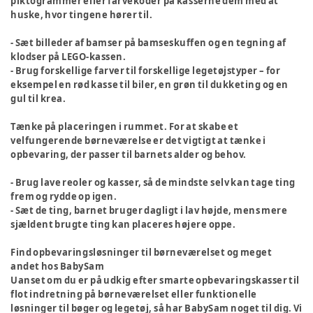
piktogrammer eller farvekoder på kasserne dem med at
huske, hvor tingene hører til.
- Sæt billeder af bamser på bamseskuffen og en tegning af
klodser på LEGO-kassen.
- Brug forskellige farver til forskellige legetøjstyper – for
eksempel en rød kasse til biler, en grøn til dukketing og en
gul til krea.
Tænke på placeringen i rummet.
For at skabe et
velfungerende børneværelse er det vigtigt at tænke i
opbevaring, der passer til barnets alder og behov.
- Brug lave reoler og kasser, så de mindste selv kan tage ting
frem og rydde op igen.
- Sæt de ting, barnet bruger dagligt i lav højde, mens mere
sjældent brugte ting kan placeres højere oppe.
Find opbevaringsløsninger til børneværelset og meget
andet hos BabySam
Uanset om du er på udkig efter smarte opbevaringskasser til
flot indretning på børneværelset eller funktionelle
løsninger til bøger og legetøj, så har BabySam noget til dig. Vi