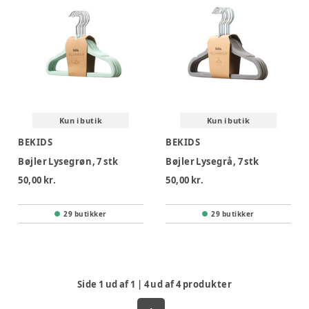
Kun i butik
Kun i butik
BEKIDS
BEKIDS
Bøjler Lysegrøn, 7 stk
Bøjler Lysegrå, 7 stk
50,00 kr.
50,00 kr.
29 butikker
29 butikker
Side
1
ud af
1
|
4
ud af
4
produkter