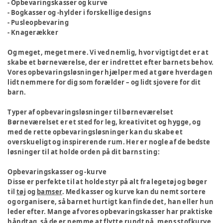
- Opbevaringskasser og kurve
- Bogkasser og -hylder i forskellige designs
- Pusleopbevaring
- Knagerækker
Og meget, meget mere. Vi ved nemlig, hvor vigtigt det er at
skabe et børneværelse, der er indrettet efter barnets behov.
Vores opbevaringsløsninger hjælper med at gøre hverdagen
lidt nemmere for dig som forælder – og lidt sjovere for dit
barn.
Typer af opbevaringsløsninger til børneværelset
Børneværelset er et sted for leg, kreativitet og hygge, og
med de rette opbevaringsløsninger kan du skabe et
overskueligt og inspirerende rum. Her er nogle af de bedste
løsninger til at holde orden på dit barns ting:
Opbevaringskasser og -kurve
Disse er perfekte til at holde styr på alt fra legetøj og bøger
til
tøj
og
bamser
. Med kasser og kurve kan du nemt sortere
og organisere, så barnet hurtigt kan finde det, han eller hun
leder efter. Mange af vores opbevaringskasser har praktiske
håndtag, så de er nemme at flytte rundt på, mens stofkurve