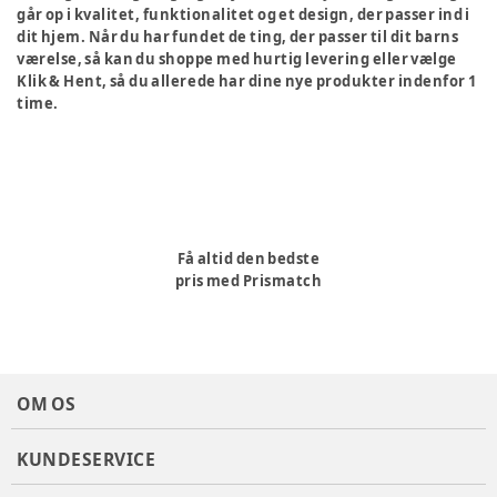
går op i kvalitet, funktionalitet og et design, der passer ind i
dit hjem. Når du har fundet de ting, der passer til dit barns
værelse, så kan du shoppe med hurtig levering eller vælge
Klik & Hent, så du allerede har dine nye produkter indenfor 1
time.
Få altid den bedste
pris med Prismatch
OM OS
KUNDESERVICE