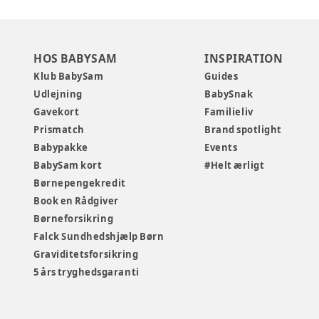
HOS BABYSAM
INSPIRATION
Klub BabySam
Guides
Udlejning
BabySnak
Gavekort
Familieliv
Prismatch
Brand spotlight
Babypakke
Events
BabySam kort
#Helt ærligt
Børnepengekredit
Book en Rådgiver
Børneforsikring
Falck Sundhedshjælp Børn
Graviditetsforsikring
5 års tryghedsgaranti