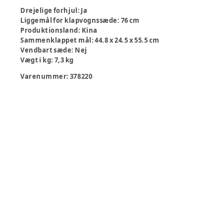
Drejelige forhjul
:
Ja
Liggemål for klapvognssæde
:
76 cm
Produktionsland
:
Kina
Sammenklappet mål
:
44.8 x 24.5 x 55.5 cm
Vendbart sæde
:
Nej
Vægt i kg
:
7,3 kg
Varenummer:
378220