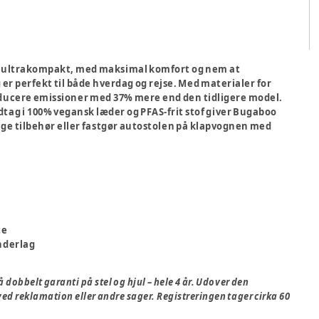
let, ultrakompakt, med maksimal komfort og nem at
r perfekt til både hverdag og rejse. Med materialer for
reducere emissioner med 37% mere end den tidligere model.
ag i 100% vegansk læder og PFAS-frit stof giver Bugaboo
lige tilbehør eller fastgør autostolen på klapvognen med
te
nderlag
obbelt garanti på stel og hjul – hele 4 år. Udover den
d reklamation eller andre sager. Registreringen tager cirka 60