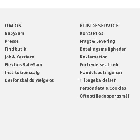
OM OS
KUNDESERVICE
BabySam
Kontakt os
Presse
Fragt & Levering
Find butik
Betalingsmuligheder
Job & Karriere
Reklamation
Elev hos BabySam
Fortrydelse af køb
Institutionssalg
Handelsbetingelser
Derfor skal du vælge os
Tilbagekaldelser
Persondata & Cookies
Ofte stillede spørgsmål