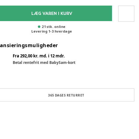
LÆG VAREN I KURV
21 stk. online
Levering
1
-
3
hverdage
nansieringsmuligheder
Fra 292,00 kr. md. i 12 mdr.
Betal rentefrit med BabySam-kort
365 DAGES RETURRET