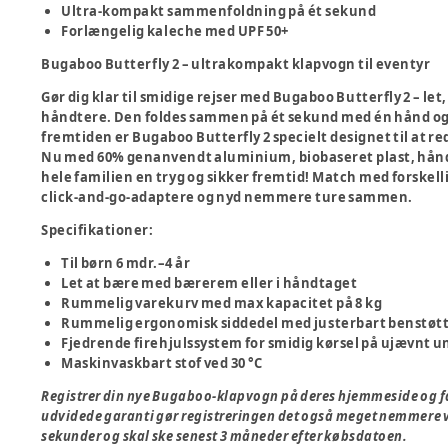
Ultra-kompakt sammenfoldning på ét sekund
Forlængelig kaleche med UPF 50+
Bugaboo Butterfly 2 – ultrakompakt klapvogn til eventyr
Gør dig klar til smidige rejser med Bugaboo Butterfly 2 – 
håndtere. Den foldes sammen på ét sekund med én hånd og e
fremtiden er Bugaboo Butterfly 2 specielt designet til at 
Nu med 60% genanvendt aluminium, biobaseret plast, håndt
hele familien en tryg og sikker fremtid! Match med forskel
click-and-go-adaptere og nyd nemmere ture sammen.
Specifikationer:
Til børn 6 mdr.–4 år
Let at bære med bærerem eller i håndtaget
Rummelig varekurv med max kapacitet på 8 kg
Rummelig ergonomisk siddedel med justerbart benstøt
Fjedrende firehjulssystem for smidig kørsel på ujævnt u
Maskinvaskbart stof ved 30 °C
Registrer din nye Bugaboo-klapvogn på deres hjemmeside og få d
udvidede garanti gør registreringen det også meget nemmere ve
sekunder og skal ske senest 3 måneder efter købsdatoen.