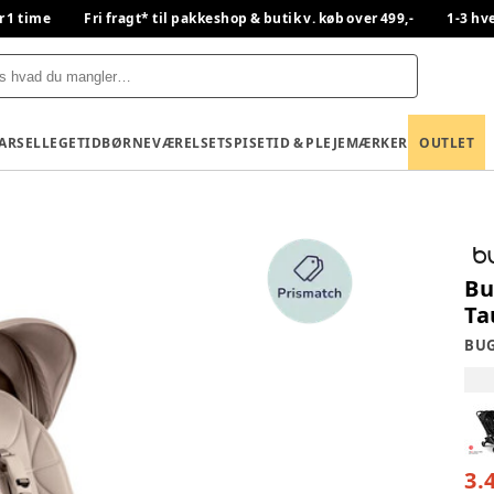
r 1 time
Fri fragt* til pakkeshop & butik v. køb over 499,-
1-3 hv
BARSEL
LEGETID
BØRNEVÆRELSET
SPISETID & PLEJE
MÆRKER
OUTLET
Bu
Ta
BU
3.