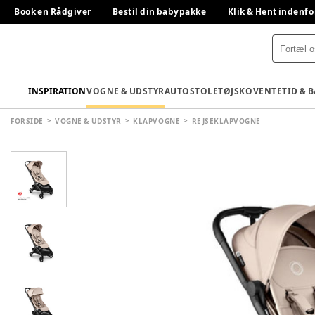
Book en Rådgiver
Bestil din babypakke
Klik & Hent indenfo
INSPIRATION
VOGNE & UDSTYR
AUTOSTOLE
TØJ
SKO
VENTETID & 
FORSIDE
VOGNE & UDSTYR
KLAPVOGNE
REJSEKLAPVOGNE