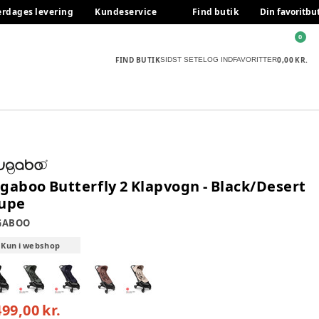
erdages levering
Kundeservice
Find butik
Din favoritbu
0
FIND BUTIK
0,00 KR.
SIDST SETE
LOG IND
FAVORITTER
gaboo Butterfly 2 Klapvogn - Black/Desert
upe
GABOO
Kun i webshop
499,00 kr.