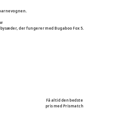
 barnevognen.
ew
bysæder, der fungerer med Bugaboo Fox 5.
Få altid den bedste
pris med Prismatch