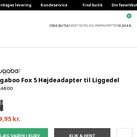
erdages levering
Kundeservice
Find butik
Din favoritbu
0
FIND BUTIK
0,00 KR.
SIDST SETE
LOG IND
FAVORITTER
gaboo Fox 5 Højdeadapter til Liggedel
GABOO
9,95 kr.
LÆG VAREN I KURV
KLIK & HENT