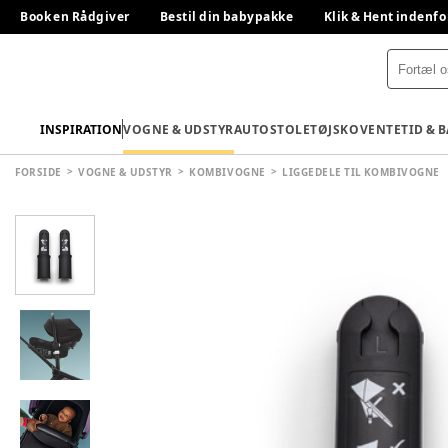
Book en Rådgiver
Bestil din babypakke
Klik & Hent indenfo
INSPIRATION
VOGNE & UDSTYR
AUTOSTOLE
TØJ
SKO
VENTETID & 
FORSIDE
VOGNE & UDSTYR
KOMBIVOGNE
LIGGEDELE TIL KOMBIVOGNE