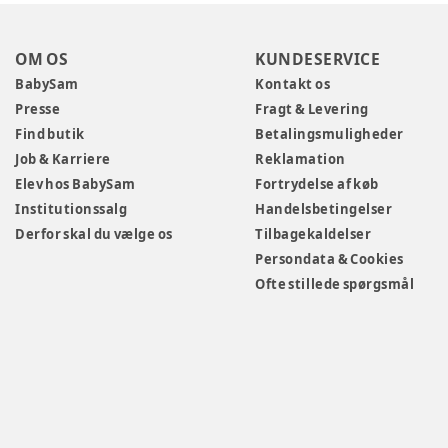
OM OS
KUNDESERVICE
BabySam
Kontakt os
Presse
Fragt & Levering
Find butik
Betalingsmuligheder
Job & Karriere
Reklamation
Elev hos BabySam
Fortrydelse af køb
Institutionssalg
Handelsbetingelser
Derfor skal du vælge os
Tilbagekaldelser
Persondata & Cookies
Ofte stillede spørgsmål