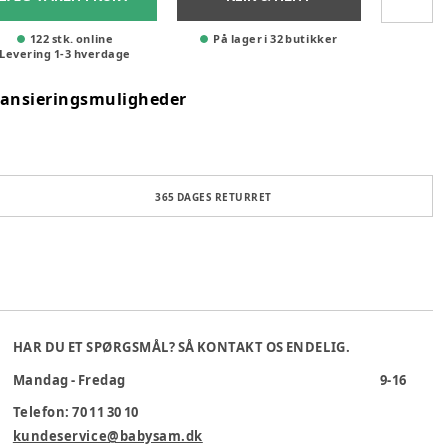
122 stk. online
På lager i 32 butikker
Levering
1
-
3
hverdage
nansieringsmuligheder
365 DAGES RETURRET
HAR DU ET SPØRGSMÅL? SÅ KONTAKT OS ENDELIG.
Mandag - Fredag
9-16
Telefon: 70 11 30 10
kundeservice@babysam.dk