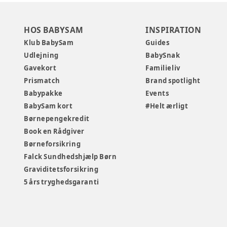
HOS BABYSAM
INSPIRATION
Klub BabySam
Guides
Udlejning
BabySnak
Gavekort
Familieliv
Prismatch
Brand spotlight
Babypakke
Events
BabySam kort
#Helt ærligt
Børnepengekredit
Book en Rådgiver
Børneforsikring
Falck Sundhedshjælp Børn
Graviditetsforsikring
5 års tryghedsgaranti