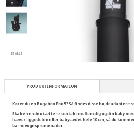
SE ALLE
PRODUKTINFORMATION
Kører du en Bugaboo Fox 5? Så findes disse højdeadaptere s
Skab en endnu tættere kontakt mellem dig og din baby med 
hæver liggedelen eller babysædet hele 10 cm, så du kommer
barnevognspromenader.