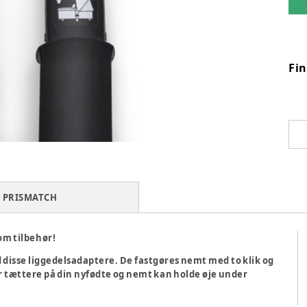
Fi
PRISMATCH
om tilbehør!
disse liggedelsadaptere. De fastgøres nemt med to klik og
 tættere på din nyfødte og nemt kan holde øje under