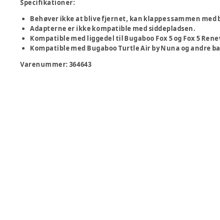
Specifikationer:
Behøver ikke at blive fjernet, kan klappes sammen med
Adapterne er ikke kompatible med siddepladsen.
Kompatible med liggedel til Bugaboo Fox 5 og Fox 5 Ren
Kompatible med Bugaboo Turtle Air by Nuna og andre ba
Varenummer:
364643