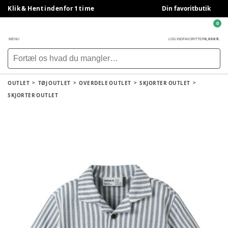
Klik & Hent indenfor 1 time
Din favoritbutik
0
0,00 KR.
MENU
LOG IND
FAVORITTER
OUTLET
TØJ OUTLET
OVERDELE OUTLET
SKJORTER OUTLET
SKJORTER OUTLET