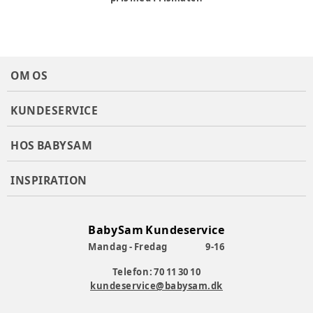
Farve
:
Striber
Farvekode
:
VINTAGEIN
Materiale
:
Bomuld, Elastan
Producent
:
Bestseller A/S, Name it, Fredskovvej 1, 7330
Brande, Denmark
OM OS
Produktionsland
:
Kina
Tøj størrelse
:
110 cm / 5 år
KUNDESERVICE
Varenummer:
384691
HOS BABYSAM
INSPIRATION
BabySam Kundeservice
Mandag - Fredag
9-16
Telefon: 70 11 30 10
kundeservice@babysam.dk