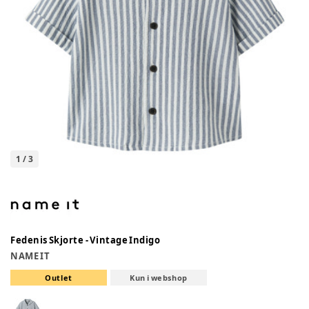
1
/
3
Fedenis Skjorte - Vintage Indigo
NAME IT
Outlet
Kun i webshop