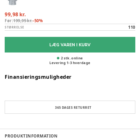
99,98 kr.
Før:
199,95 kr.
-
50
%
110
STØRRELSE
LÆG VAREN I KURV
2 stk. online
Levering
1
-
3
hverdage
Finansieringsmuligheder
365 DAGES RETURRET
PRODUKTINFORMATION