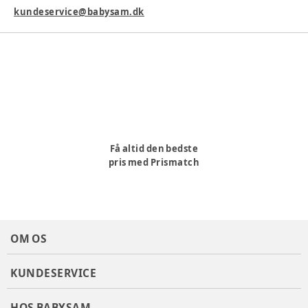
kundeservice@babysam.dk
Få altid den bedste
pris med Prismatch
OM OS
KUNDESERVICE
HOS BABYSAM