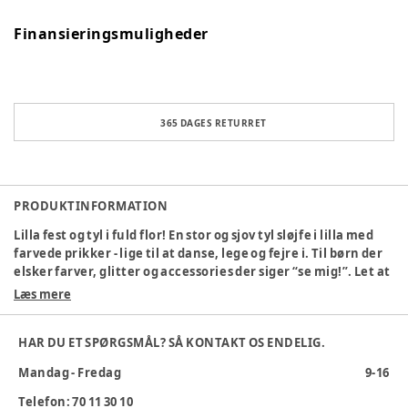
Finansieringsmuligheder
365 DAGES RETURRET
PRODUKTINFORMATION
Lilla fest og tyl i fuld flor! En stor og sjov tyl sløjfe i lilla med
farvede prikker - lige til at danse, lege og fejre i. Til børn der
elsker farver, glitter og accessories der siger “se mig!”. Let at
sætte i - og klar til at give festen et ekstra pift.
Læs mere
Materialesammensætning
:
Legering og Kunststof
Produktionsland
:
Kina
HAR DU ET SPØRGSMÅL? SÅ KONTAKT OS ENDELIG.
Tøj størrelse
:
OneSize
Mandag - Fredag
9-16
Varenummer:
378576
Telefon: 70 11 30 10