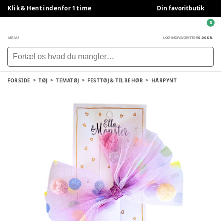
Klik & Hent indenfor 1 time
Din favoritbutik
0
0,00 KR.
MENU
LOG IND
FAVORITTER
FORSIDE
TØJ
TEMATØJ
FESTTØJ & TILBEHØR
HÅRPYNT