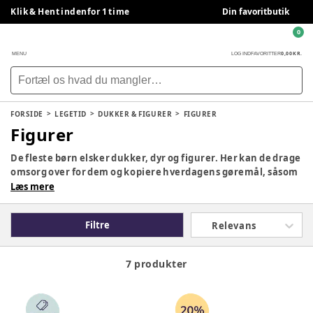
Klik & Hent indenfor 1 time
Din favoritbutik
0
0,00 KR.
MENU
LOG IND
FAVORITTER
FORSIDE
LEGETID
DUKKER & FIGURER
FIGURER
Figurer
De fleste børn elsker dukker, dyr og figurer. Her kan de drage
omsorg over for dem og kopiere hverdagens gøremål, såsom
at give sutteflaske, gå tur med baby i dukkebarnevognen,
Læs mere
give dyrene mad eller slippe fantasien løs med eventyrlige
figurer.
Filtre
Relevans
7 produkter