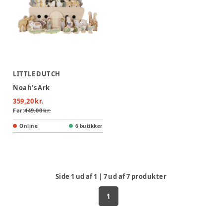
LITTLE DUTCH
Noah's Ark
359,20 kr.
Før:
449,00 kr.
Online
6 butikker
Side
1
ud af
1
|
7
ud af
7
produkter
1