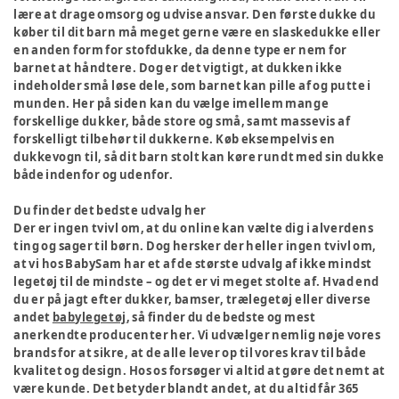
lære at drage omsorg og udvise ansvar. Den første dukke du
køber til dit barn må meget gerne være en slaskedukke eller
en anden form for stofdukke, da denne type er nem for
barnet at håndtere. Dog er det vigtigt, at dukken ikke
indeholder små løse dele, som barnet kan pille af og putte i
munden. Her på siden kan du vælge imellem mange
forskellige dukker, både store og små, samt massevis af
forskelligt tilbehør til dukkerne. Køb eksempelvis en
dukkevogn til, så dit barn stolt kan køre rundt med sin dukke
både indenfor og udenfor.
Du finder det bedste udvalg her
Der er ingen tvivl om, at du online kan vælte dig i alverdens
ting og sager til børn. Dog hersker der heller ingen tvivl om,
at vi hos BabySam har et af de største udvalg af ikke mindst
legetøj til de mindste – og det er vi meget stolte af. Hvad end
du er på jagt efter dukker, bamser, trælegetøj eller diverse
andet
babylegetøj
, så finder du de bedste og mest
anerkendte producenter her. Vi udvælger nemlig nøje vores
brands for at sikre, at de alle lever op til vores krav til både
kvalitet og design. Hos os forsøger vi altid at gøre det nemt at
være kunde. Det betyder blandt andet, at du altid får 365