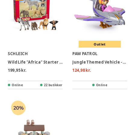
Outlet
SCHLEICH
PAW PATROL
Wild Life "Africa" Starter Set
Jungle Themed Vehicle - Skye
199,95 kr.
124,98 kr.
Online
22 butikker
Online