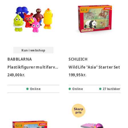
Kun i webshop
BABBLARNA
SCHLEICH
Plastikfigurer multifarvet, BD mix
Wild Life "Asia" Starter Set
249,00 kr.
199,95 kr.
Online
Online
27 butikker