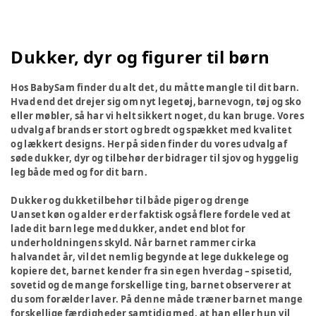
Dukker, dyr og figurer til børn
Hos BabySam finder du alt det, du måtte mangle til dit barn.
Hvad end det drejer sig om nyt legetøj, barnevogn, tøj og sko
eller møbler, så har vi helt sikkert noget, du kan bruge. Vores
udvalg af brands er stort og bredt og spækket med kvalitet
og lækkert designs. Her på siden finder du vores udvalg af
søde dukker, dyr og tilbehør der bidrager til sjov og hyggelig
leg både med og for dit barn.
Dukker og dukketilbehør til både piger og drenge
Uanset køn og alder er der faktisk også flere fordele ved at
lade dit barn lege med dukker, andet end blot for
underholdningens skyld. Når barnet rammer cirka
halvandet år, vil det nemlig begynde at lege dukkelege og
kopiere det, barnet kender fra sin egen hverdag – spisetid,
sovetid og de mange forskellige ting, barnet observerer at
du som forælder laver. På denne måde træner barnet mange
forskellige færdigheder samtidig med, at han eller hun vil