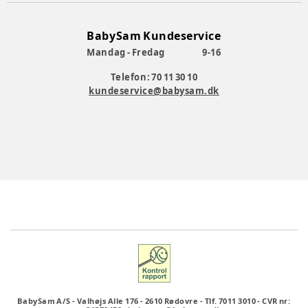
BabySam Kundeservice
Mandag - Fredag
9-16
Telefon: 70 11 30 10
kundeservice@babysam.dk
BabySam A/S
-
Valhøjs Alle 176
-
2610 Rødovre
-
Tlf. 7011 3010
-
CVR nr: