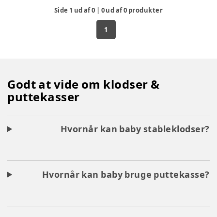
Side
1
ud af
0
|
0
ud af
0
produkter
1
Godt at vide om klodser &
puttekasser
Hvornår kan baby stableklodser?
Hvornår kan baby bruge puttekasse?