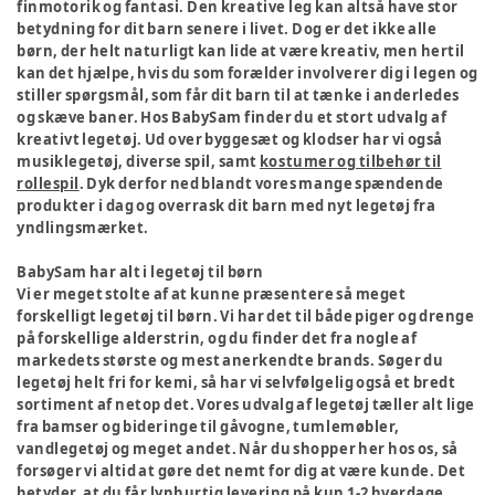
finmotorik og fantasi. Den kreative leg kan altså have stor
betydning for dit barn senere i livet. Dog er det ikke alle
børn, der helt naturligt kan lide at være kreativ, men hertil
kan det hjælpe, hvis du som forælder involverer dig i legen og
stiller spørgsmål, som får dit barn til at tænke i anderledes
og skæve baner. Hos BabySam finder du et stort udvalg af
kreativt legetøj. Ud over byggesæt og klodser har vi også
musiklegetøj, diverse spil, samt
kostumer og tilbehør til
rollespil
. Dyk derfor ned blandt vores mange spændende
produkter i dag og overrask dit barn med nyt legetøj fra
yndlingsmærket.
BabySam har alt i legetøj til børn
Vi er meget stolte af at kunne præsentere så meget
forskelligt legetøj til børn. Vi har det til både piger og drenge
på forskellige alderstrin, og du finder det fra nogle af
markedets største og mest anerkendte brands. Søger du
legetøj helt fri for kemi, så har vi selvfølgelig også et bredt
sortiment af netop det. Vores udvalg af legetøj tæller alt lige
fra bamser og bideringe til gåvogne, tumlemøbler,
vandlegetøj og meget andet. Når du shopper her hos os, så
forsøger vi altid at gøre det nemt for dig at være kunde. Det
betyder, at du får lynhurtig levering på kun 1-2 hverdage.