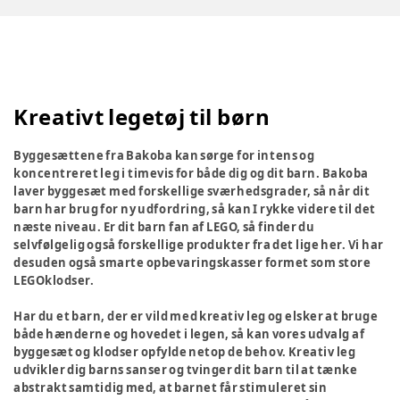
Kreativt legetøj til børn
Byggesættene fra Bakoba kan sørge for intens og
koncentreret leg i timevis for både dig og dit barn. Bakoba
laver byggesæt med forskellige sværhedsgrader, så når dit
barn har brug for ny udfordring, så kan I rykke videre til det
næste niveau. Er dit barn fan af LEGO, så finder du
selvfølgelig også forskellige produkter fra det lige her. Vi har
desuden også smarte opbevaringskasser formet som store
LEGOklodser.
Har du et barn, der er vild med kreativ leg og elsker at bruge
både hænderne og hovedet i legen, så kan vores udvalg af
byggesæt og klodser opfylde netop de behov. Kreativ leg
udvikler dig barns sanser og tvinger dit barn til at tænke
abstrakt samtidig med, at barnet får stimuleret sin