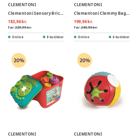
CLEMENTONI
CLEMENTONI
Clementoni Sensory Brick Eater
Clementoni Clemmy Bag 20pcs
183,96 kr.
199,96 kr.
Før:
229,95 kr.
Før:
249,95 kr.
Online
8 butikker
Online
6 butikker
CLEMENTONI
CLEMENTONI