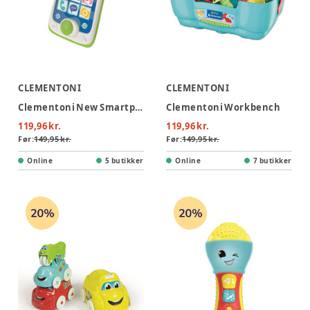
CLEMENTONI
CLEMENTONI
Clementoni New Smartphone Touch & Play
Clementoni Workbench
119,96 kr.
119,96 kr.
Før:
149,95 kr.
Før:
149,95 kr.
Online
5 butikker
Online
7 butikker