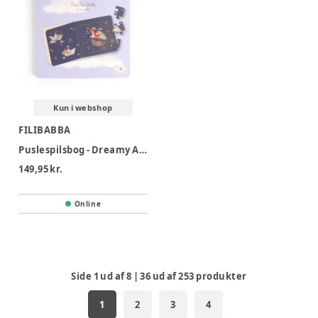
Kun i webshop
FILIBABBA
Puslespilsbog - Dreamy Adventurers
149,95 kr.
Online
Side
1
ud af
8
|
36
ud af
253
produkter
1
2
3
4