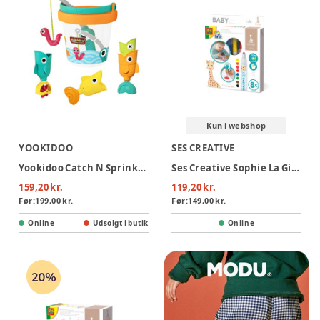
Kun i webshop
YOOKIDOO
SES CREATIVE
Yookidoo Catch N Sprinkle Fishing Set Og Bucket
Ses Creative Sophie La Girafe - Babyfarver
159,20 kr.
119,20 kr.
Før:
199,00 kr.
Før:
149,00 kr.
Online
Udsolgt i butik
Online