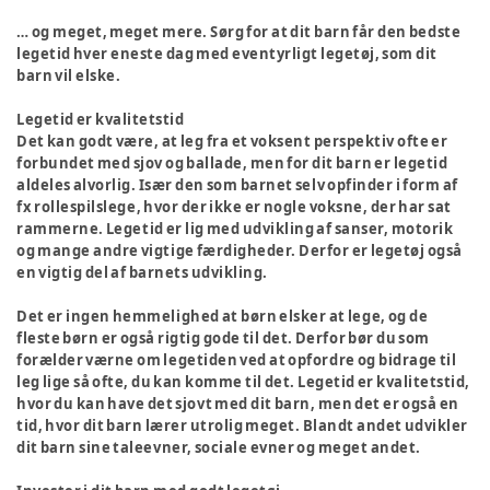
… og meget, meget mere. Sørg for at dit barn får den bedste
legetid hver eneste dag med eventyrligt legetøj, som dit
barn vil elske.
Legetid er kvalitetstid
Det kan godt være, at leg fra et voksent perspektiv ofte er
forbundet med sjov og ballade, men for dit barn er legetid
aldeles alvorlig. Især den som barnet selv opfinder i form af
fx rollespilslege, hvor der ikke er nogle voksne, der har sat
rammerne. Legetid er lig med udvikling af sanser, motorik
og mange andre vigtige færdigheder. Derfor er legetøj også
en vigtig del af barnets udvikling.
Det er ingen hemmelighed at børn elsker at lege, og de
fleste børn er også rigtig gode til det. Derfor bør du som
forælder værne om legetiden ved at opfordre og bidrage til
leg lige så ofte, du kan komme til det. Legetid er kvalitetstid,
hvor du kan have det sjovt med dit barn, men det er også en
tid, hvor dit barn lærer utrolig meget. Blandt andet udvikler
dit barn sine taleevner, sociale evner og meget andet.