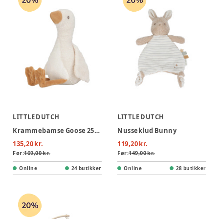
LITTLE DUTCH
LITTLE DUTCH
Krammebamse Goose 25cm
Nusseklud Bunny
135,20 kr.
119,20 kr.
Før:
169,00 kr.
Før:
149,00 kr.
Online
24 butikker
Online
28 butikker