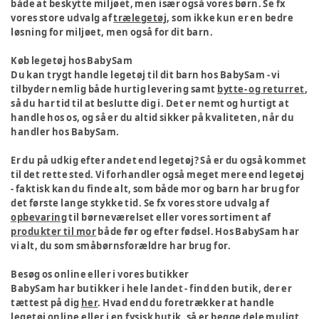
både at beskytte miljøet, men især også vores børn. Se fx
vores store udvalg af
trælegetøj
, som ikke kun er en bedre
løsning for miljøet, men også for dit barn.
Køb legetøj hos BabySam
Du kan trygt handle legetøj til dit barn hos BabySam - vi
tilbyder nemlig både hurtig levering samt
bytte- og returret
,
så du har tid til at beslutte dig i. Det er nemt og hurtigt at
handle hos os, og så er du altid sikker på kvaliteten, når du
handler hos BabySam.
Er du på udkig efter andet end legetøj? Så er du også kommet
til det rette sted. Vi forhandler også meget mere end legetøj
- faktisk kan du finde alt, som både mor og barn har brug for
det første lange stykke tid. Se fx vores store udvalg af
opbevaring
til børneværelset eller vores sortiment af
produkter til mor
både før og efter fødsel. Hos BabySam har
vi alt, du som småbørnsforældre har brug for.
Besøg os online eller i vores butikker
BabySam har butikker i hele landet - find den butik, der er
tættest på dig
her
. Hvad end du foretrækker at handle
legetøj online eller i en fysisk butik, så er begge dele muligt