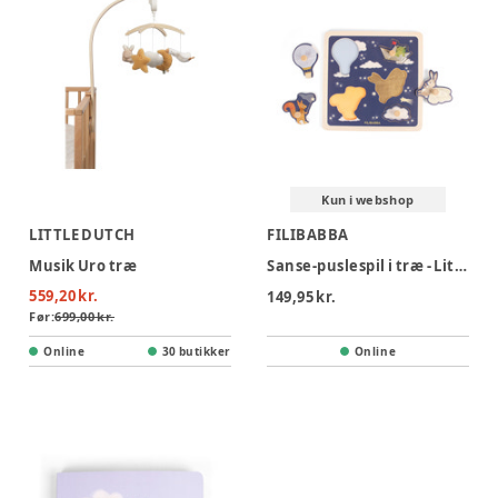
Kun i webshop
LITTLE DUTCH
FILIBABBA
Musik Uro træ
Sanse-puslespil i træ - Little Adventurers
559,20 kr.
149,95 kr.
Før:
699,00 kr.
Online
30 butikker
Online