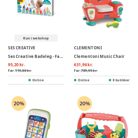
Kun i webshop
SES CREATIVE
CLEMENTONI
Ses Creative Badeleg - Farvekridt Til Badet
Clementoni Music Chair
95,20 kr.
631,96 kr.
Før:
119,00 kr.
Før:
789,95 kr.
Online
Online
8 butikker