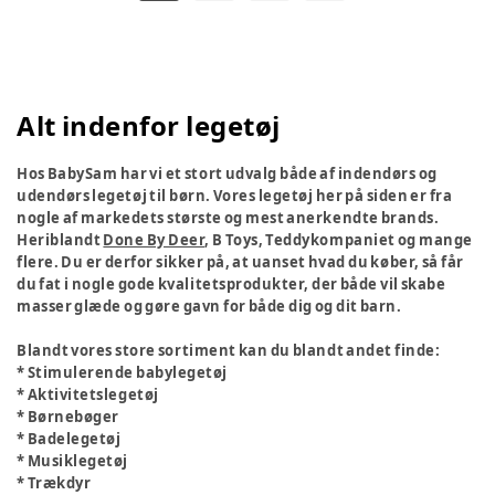
Alt indenfor legetøj
Hos BabySam har vi et stort udvalg både af indendørs og
udendørs legetøj til børn. Vores legetøj her på siden er fra
nogle af markedets største og mest anerkendte brands.
Heriblandt
Done By Deer
, B Toys, Teddykompaniet og mange
flere. Du er derfor sikker på, at uanset hvad du køber, så får
du fat i nogle gode kvalitetsprodukter, der både vil skabe
masser glæde og gøre gavn for både dig og dit barn.
Blandt vores store sortiment kan du blandt andet finde:
* Stimulerende babylegetøj
* Aktivitetslegetøj
* Børnebøger
* Badelegetøj
* Musiklegetøj
* Trækdyr