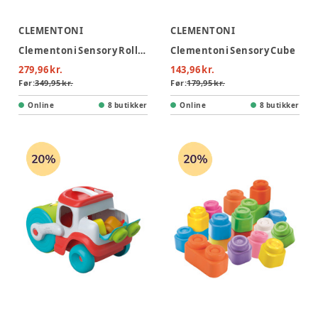
CLEMENTONI
CLEMENTONI
Clementoni Sensory Roller Vacuum
Clementoni Sensory Cube
279,96 kr.
143,96 kr.
Før:
349,95 kr.
Før:
179,95 kr.
Online
8 butikker
Online
8 butikker