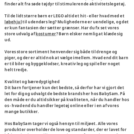
finder alt fra søde tøjdyr til stimulerende aktivitetslegetøj.
Til de lidt større børn er LEGO altid et hit - eller hvad med et
løbehjul
til udendørs leg? Mulighederne er uendelige, og det
er kun fantasien der sætter grænser. Har du fx set vores
store udvalg af
kostumer
? Børn elsker nemlig at klæde sig
ud.
Vores store sortiment henvender sig både til drenge og
piger, og der er altid nok at vælge imellem. Hvad end dit barn
er til biler og byggeklodser, kreativ leg og spil eller noget
helt tredje.
Kvalitet og bæredygtighed
Dit barn fortjener kun det bedste, så derfor har vi gjort det
let for dig og udvalgt de bedste brands her hos BabySam. På
den måde er du altid sikker på kvaliteten, når du handler hos
os - hvad end du handler legetøj online eller i en af vores
mange butikker.
Hos BabySam tager vi også hensyn til miljøet. Alle vores
produkter overholder de love og standarder, der er lavet for