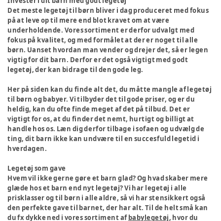
Invester i dit barn med godt legetøj
Det meste legetøj til børn bliver i dag produceret med fokus
på at leve op til mere end blot kravet om at være
underholdende. Vores sortiment er derfor udvalgt med
fokus på kvalitet, og med formålet at der er noget til alle
børn. Uanset hvordan man vender og drejer det, så er legen
vigtig for dit barn. Derfor er det også vigtigt med godt
legetøj, der kan bidrage til den gode leg.
Her på siden kan du finde alt det, du måtte mangle af legetøj
til børn og babyer. Vi tilbyder det til gode priser, og er du
heldig, kan du ofte finde meget af det på tilbud. Det er
vigtigt for os, at du finder det nemt, hurtigt og billigt at
handle hos os. Læn dig derfor tilbage i sofaen og udvælg de
ting, dit barn ikke kan undvære til en succesfuld legetid i
hverdagen.
Legetøj som gave
Hvem vil ikke gerne gøre et barn glad? Og hvad skaber mere
glæde hos et barn end nyt legetøj? Vi har legetøj i alle
prisklasser og til børn i alle aldre, så vi har stensikkert også
den perfekte gave til barnet, der har alt. Til de helt små kan
du fx dykke ned i vores sortiment af
babylegetøj
, hvor du