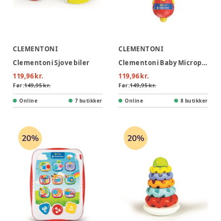
CLEMENTONI
CLEMENTONI
Clementoni Sjove biler
Clementoni Baby Microphone
119,96 kr.
119,96 kr.
Før:
149,95 kr.
Før:
149,95 kr.
Online
7 butikker
Online
8 butikker