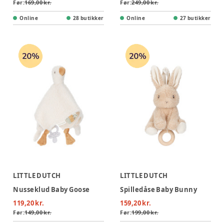
Før:
169,00 kr.
Før:
249,00 kr.
Online
28 butikker
Online
27 butikker
LITTLE DUTCH
LITTLE DUTCH
Nusseklud Baby Goose
Spilledåse Baby Bunny
119,20 kr.
159,20 kr.
Før:
149,00 kr.
Før:
199,00 kr.