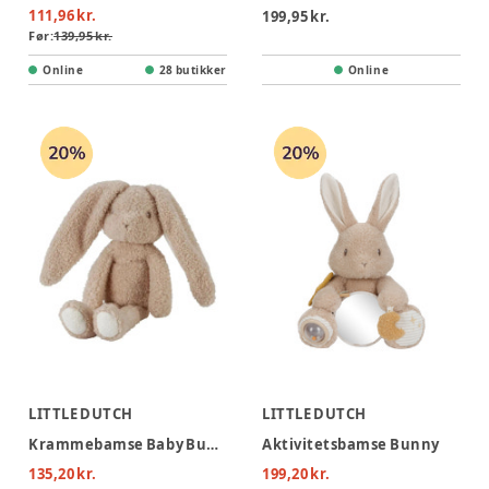
111,96 kr.
199,95 kr.
Før:
139,95 kr.
Online
28 butikker
Online
LITTLE DUTCH
LITTLE DUTCH
Krammebamse Baby Bunny 32cm
Aktivitetsbamse Bunny
135,20 kr.
199,20 kr.