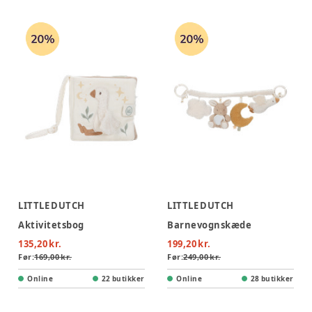
LITTLE DUTCH
LITTLE DUTCH
Aktivitetsbog
Barnevognskæde
135,20 kr.
199,20 kr.
Før:
169,00 kr.
Før:
249,00 kr.
Online
22 butikker
Online
28 butikker