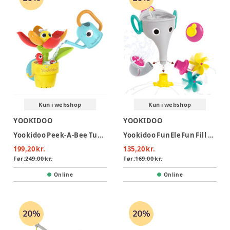
Kun i webshop
Kun i webshop
YOOKIDOO
YOOKIDOO
Yookidoo Peek-A-Bee Tub Flower
Yookidoo FunEleFun Fill N Sprinkle - Grå
199,20 kr.
135,20 kr.
Før:
249,00 kr.
Før:
169,00 kr.
Online
Online