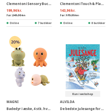
Clementoni Sensory Bucket
Clementoni Touch & Play Sensory Ball
199,96 kr.
143,96 kr.
Før:
249,95 kr.
Før:
179,95 kr.
Online
7 butikker
Online
8 butikker
Kun i webshop
MAGNI
ALVILDA
Badedyr i æske, 4 stk. hvedestrå
De bedste julesange for børn og barnlige