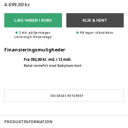
4.699,00 kr.
LÆG VAREN I KURV
KLIK & HENT
2 stk. på fjernlager
På lager i 6 butikker
Levering
6
-
8
hverdage
Finansieringsmuligheder
Fra 392,00 kr. md. i 12 mdr.
Betal rentefrit med BabySam-kort
365 DAGES RETURRET
PRODUKTINFORMATION