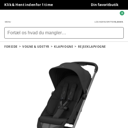
Klik & Hent indenfor 1 time
Din favoritbutik
0
0,00 KR.
MENU
LOG IND
FAVORITTER
FORSIDE
VOGNE & UDSTYR
KLAPVOGNE
REJSEKLAPVOGNE