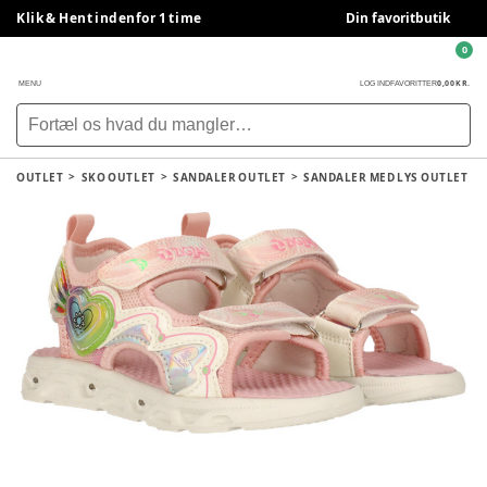
Klik & Hent indenfor 1 time
Din favoritbutik
0
0,00 KR.
MENU
LOG IND
FAVORITTER
OUTLET
SKO OUTLET
SANDALER OUTLET
SANDALER MED LYS OUTLET