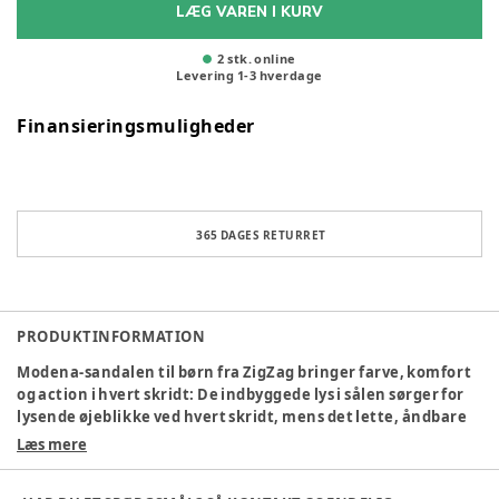
LÆG VAREN I KURV
2 stk. online
Levering
1
-
3
hverdage
Finansieringsmuligheder
365 DAGES RETURRET
PRODUKTINFORMATION
Modena-sandalen til børn fra ZigZag bringer farve, komfort
og action i hvert skridt: De indbyggede lys i sålen sørger for
lysende øjeblikke ved hvert skridt, mens det lette, åndbare
materiale sikrer en behagelig pasform hele dagen. Takket
Læs mere
være velcrolukningerne med stropper sidder sandalen
sikkert og er nem at tage af og på, det farverige, taktile