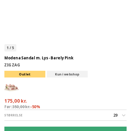
1
/
5
Modena Sandal m. Lys - Barely Pink
ZIG ZAG
Outlet
Kun i webshop
175,00 kr.
Før:
350,00 kr.
-
50
%
29
STØRRELSE