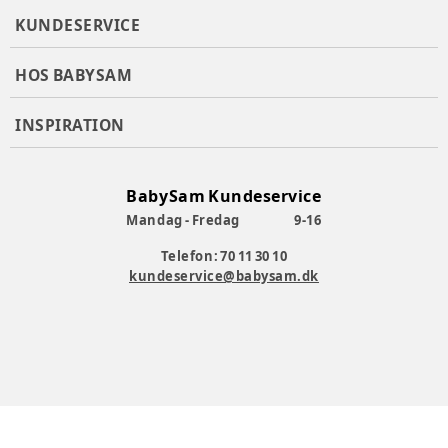
8600 Silkeborg, Denmark, info@sports-group.dk
Produktionsland
:
Kina
KUNDESERVICE
Varenummer:
383607
HOS BABYSAM
INSPIRATION
BabySam Kundeservice
Mandag - Fredag
9-16
Telefon: 70 11 30 10
kundeservice@babysam.dk