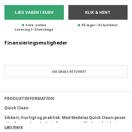
LÆG VAREN I KURV
KLIK & HENT
4 stk. online
På lager i 32 butikker
Levering
1
-
3
hverdage
Finansieringsmuligheder
365 DAGES RETURRET
PRODUKTINFORMATION
Quick Clean
Sikkert, hurtigt og praktisk: Med Medelas Quick Clean-poser
til mikroovn kan du desinficere ammetilbehør på cirka tre
Læs mere
minutter – det er hurtigere og nemmere end at koge det.