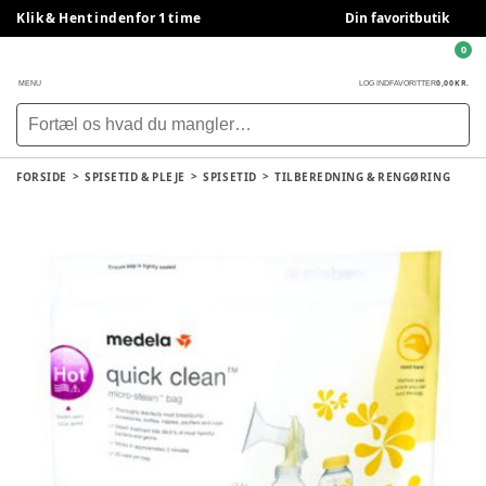
Klik & Hent indenfor 1 time
Din favoritbutik
0
0,00 KR.
MENU
LOG IND
FAVORITTER
FORSIDE
SPISETID & PLEJE
SPISETID
TILBEREDNING & RENGØRING