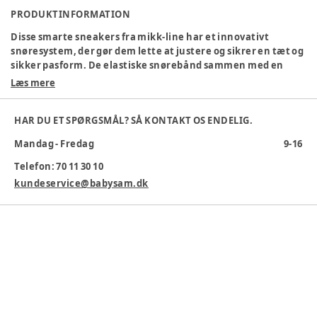
PRODUKTINFORMATION
Disse smarte sneakers fra mikk-line har et innovativt
snøresystem, der gør dem lette at justere og sikrer en tæt og
sikker pasform. De elastiske snørebånd sammen med en
praktisk drejeknap gør det nemt for børn at tage skoene af
Læs mere
og på selv. Disse sneakers er det ideelle valg til børn, der har
brug for sko, der kan følge med deres aktive livsstil og
HAR DU ET SPØRGSMÅL? SÅ KONTAKT OS ENDELIG.
samtidig se stilfulde ud.
Mandag - Fredag
9-16
Farve
:
Grøn
Farvekode
:
GREENMILIE
Telefon: 70 11 30 10
Materialesammensætning
:
PU, MESH, PVC
kundeservice@babysam.dk
Producent
:
LuxKids, Løversysselvej 3C, 7100 Vejle, Danmark,
shop@luxkids.dk, www.luxkids.dk
Produktionsland
:
Kina
Varenummer:
376441