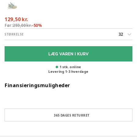
129,50 kr.
Før:
259,00 kr.
-
50
%
32
STØRRELSE
LÆG VAREN I KURV
1 stk. online
Levering
1
-
3
hverdage
Finansieringsmuligheder
365 DAGES RETURRET