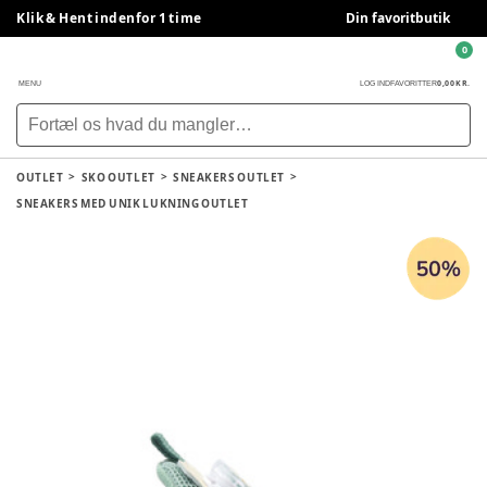
Klik & Hent indenfor 1 time
Din favoritbutik
0
0,00 KR.
MENU
LOG IND
FAVORITTER
OUTLET
SKO OUTLET
SNEAKERS OUTLET
SNEAKERS MED UNIK LUKNING OUTLET