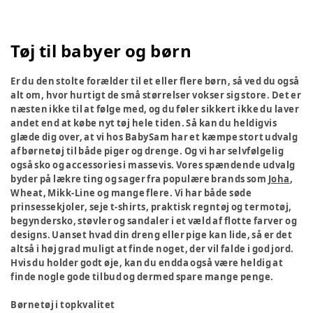
Tøj til babyer og børn
Er du den stolte forælder til et eller flere børn, så ved du også
alt om, hvor hurtigt de små størrelser vokser sig store. Det er
næsten ikke til at følge med, og du føler sikkert ikke du laver
andet end at købe nyt tøj hele tiden. Så kan du heldigvis
glæde dig over, at vi hos BabySam har et kæmpe stort udvalg
af børnetøj til både piger og drenge. Og vi har selvfølgelig
også sko og accessories i massevis. Vores spændende udvalg
byder på lækre ting og sager fra populære brands som
Joha
,
Wheat, Mikk-Line og mange flere. Vi har både søde
prinsessekjoler, seje t-shirts, praktisk regntøj og termotøj,
begyndersko, støvler og sandaler i et væld af flotte farver og
designs. Uanset hvad din dreng eller pige kan lide, så er det
altså i høj grad muligt at finde noget, der vil falde i god jord.
Hvis du holder godt øje, kan du endda også være heldig at
finde nogle gode tilbud og dermed spare mange penge.
Børnetøj i topkvalitet