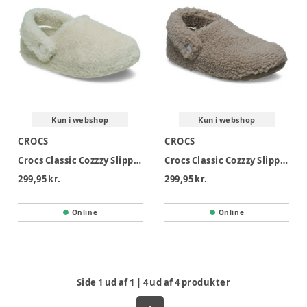
Kun i webshop
Kun i webshop
CROCS
CROCS
Crocs Classic Cozzzy Slipper K - Stucco
Crocs Classic Cozzzy Slipper K - Mushroom
299,95 kr.
299,95 kr.
Online
Online
Side
1
ud af
1
|
4
ud af
4
produkter