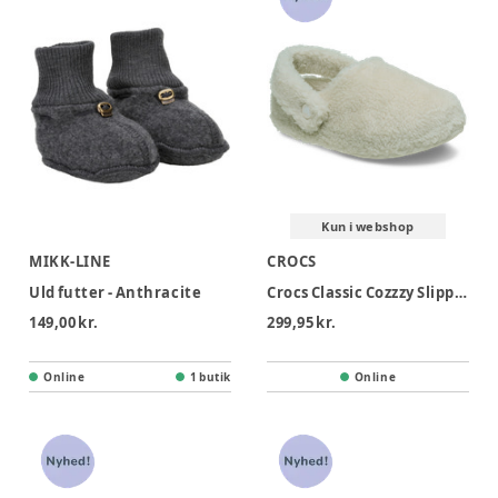
Kun i webshop
MIKK-LINE
CROCS
Uld futter - Anthracite
Crocs Classic Cozzzy Slipper T - Stucco
149,00 kr.
299,95 kr.
Online
1 butik
Online