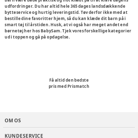
barn være både praktisk og flot klædt på til at klare dagens
udfordringer. Du har altid hele 365 dages landsdækkende
bytteservice og hurtig leveringstid. Tøv derfor ikke med at
bestille dine favoritter hjem, så du kan klæde dit barn på i
smart tøj til årstiden. Husk, at vi også har meget andet end
børnetøj her hos BabySam. Tjek vores forskellige kategorier
ud i toppen og gå på opdagelse.
Få altid den bedste
pris med Prismatch
OM OS
KUNDESERVICE