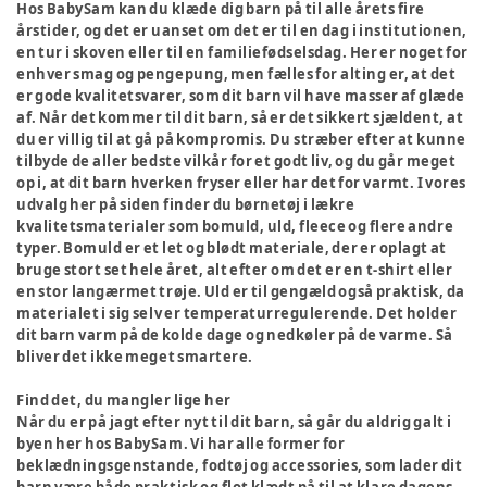
Hos BabySam kan du klæde dig barn på til alle årets fire
årstider, og det er uanset om det er til en dag i institutionen,
en tur i skoven eller til en familiefødselsdag. Her er noget for
enhver smag og pengepung, men fælles for alting er, at det
er gode kvalitetsvarer, som dit barn vil have masser af glæde
af. Når det kommer til dit barn, så er det sikkert sjældent, at
du er villig til at gå på kompromis. Du stræber efter at kunne
tilbyde de aller bedste vilkår for et godt liv, og du går meget
op i, at dit barn hverken fryser eller har det for varmt. I vores
udvalg her på siden finder du børnetøj i lækre
kvalitetsmaterialer som bomuld, uld, fleece og flere andre
typer. Bomuld er et let og blødt materiale, der er oplagt at
bruge stort set hele året, alt efter om det er en t-shirt eller
en stor langærmet trøje. Uld er til gengæld også praktisk, da
materialet i sig selv er temperaturregulerende. Det holder
dit barn varm på de kolde dage og nedkøler på de varme. Så
bliver det ikke meget smartere.
Find det, du mangler lige her
Når du er på jagt efter nyt til dit barn, så går du aldrig galt i
byen her hos BabySam. Vi har alle former for
beklædningsgenstande, fodtøj og accessories, som lader dit