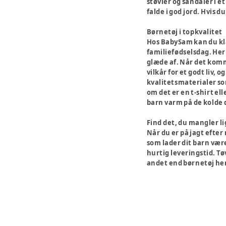
støvler og sandaler i et
falde i god jord. Hvis
Børnetøj i topkvalitet
Hos BabySam kan du klæde
familiefødselsdag. Her 
glæde af. Når det komme
vilkår for et godt liv, 
kvalitetsmaterialer som
om det er en t-shirt el
barn varm på de kolde 
Find det, du mangler li
Når du er på jagt efter
som lader dit barn være
hurtig leveringstid. Tø
andet end børnetøj her