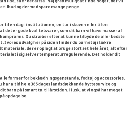
n lide, så er det altså i høj grad muligt at finde noget, der vil
gode tilbud og dermed spare mange penge.
 til en dag i institutionen, en tur i skoven eller til en
t det er gode kvalitetsvarer, som dit barn vil have masser af
 på kompromis. Du stræber efter at kunne tilbyde de aller bedste
rmt. I vores udvalg her på siden finder du børnetøj i lækre
 materiale, der er oplagt at bruge stort set hele året, alt efter
aterialet i sig selv er temperaturregulerende. Det holder dit
har alle former for beklædningsgenstande, fodtøj og accessories,
 Du har altid hele 365 dages landsdækkende bytteservice og
it barn på i smart tøj til årstiden. Husk, at vi også har meget
 på opdagelse.