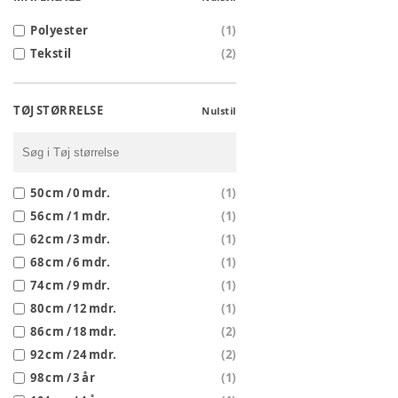
Polyester
(
1
)
Tekstil
(
2
)
TØJ STØRRELSE
Nulstil
50 cm / 0 mdr.
(
1
)
56 cm / 1 mdr.
(
1
)
62 cm / 3 mdr.
(
1
)
68 cm / 6 mdr.
(
1
)
74 cm / 9 mdr.
(
1
)
80 cm / 12 mdr.
(
1
)
86 cm / 18 mdr.
(
2
)
92 cm / 24 mdr.
(
2
)
98 cm / 3 år
(
1
)