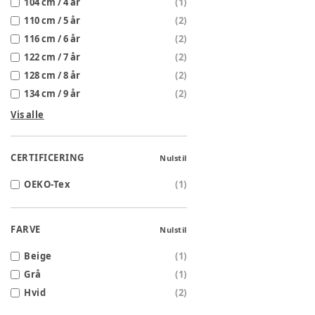
104 cm / 4 år
(
1
)
110 cm / 5 år
(
2
)
116 cm / 6 år
(
2
)
122 cm / 7 år
(
2
)
128 cm / 8 år
(
2
)
134 cm / 9 år
(
2
)
Vis alle
CERTIFICERING
Nulstil
OEKO-Tex
(
1
)
FARVE
Nulstil
Beige
(
1
)
Grå
(
1
)
Hvid
(
2
)