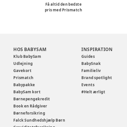
Få altid den bedste
pris med Prismatch
HOS BABYSAM
INSPIRATION
Klub BabySam
Guides
Udlejning
BabySnak
Gavekort
Familieliv
Prismatch
Brand spotlight
Babypakke
Events
BabySam kort
#Helt ærligt
Børnepengekredit
Book en Rådgiver
Børneforsikring
Falck Sundhedshjælp Børn