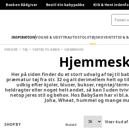
Book en Rådgiver
Bestil din babypakke
Klik & Hent indenfo
INSPIRATION
VOGNE & UDSTYR
AUTOSTOLE
TØJ
SKO
VENTETID & 
FORSIDE
TØJ
FODTØJ TIL BØRN
HJEMMESKO
Hjemmes
Her på siden finder du et stort udvalg af tøj til b
præmatur tøj fra str. 32 og alt derimellem helt op til
udkig efter kjoler, bluser, bukser, regntøj/term
heldragter eller noget helt andet, så kan I uden tvivl 
netop jeres stil og behov. Hos BabySam har vi bl.a
Joha, Wheat, hummel og mange ma
Viser
4
ud af
SHOP BY
Nulstil