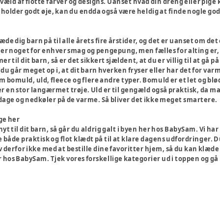
 væld af flotte farver og designs. Uanset hvad din dreng eller pige ka
 du holder godt øje, kan du endda også være heldig at finde nogle 
 dig barn på til alle årets fire årstider, og det er uanset om det er
er noget for enhver smag og pengepung, men fælles for alting er, a
r til dit barn, så er det sikkert sjældent, at du er villig til at gå
og du går meget op i, at dit barn hverken fryser eller har det for va
 bomuld, uld, fleece og flere andre typer. Bomuld er et let og blødt
ler en stor langærmet trøje. Uld er til gengæld også praktisk, da m
dage og nedkøler på de varme. Så bliver det ikke meget smartere.
ge her
 nyt til dit barn, så går du aldrig galt i byen her hos BabySam. Vi 
 både praktisk og flot klædt på til at klare dagens udfordringer.
v derfor ikke med at bestille dine favoritter hjem, så du kan klæde d
 hos BabySam. Tjek vores forskellige kategorier ud i toppen og gå