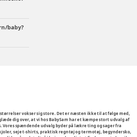
rn/baby?
 størrelser vokser sig store. Det er næsten ikke til at følge med,
s glæde dig over, at vi hos BabySam har et kæmpe stort udvalg af
vis. Vores spændende udvalg byder på lækre ting og sager fra
joler, seje t-shirts, praktisk regntøj og termotøj, begyndersko,