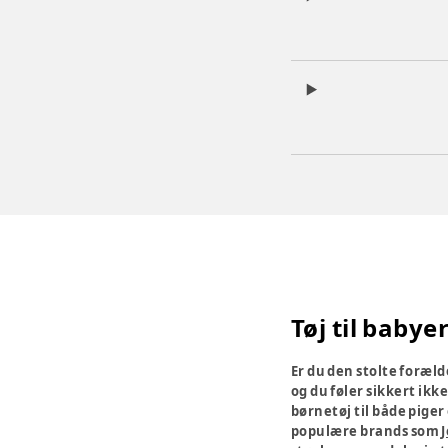
Tøj til babye
Er du den stolte forælde
og du føler sikkert ikk
børnetøj til både piger
populære brands som