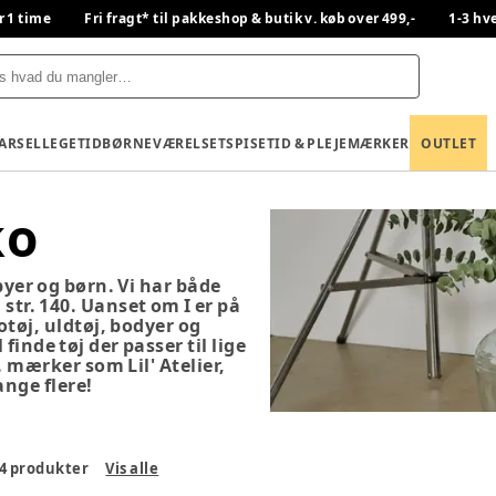
r 1 time
Fri fragt* til pakkeshop & butik v. køb over 499,-
1-3 hv
BARSEL
LEGETID
BØRNEVÆRELSET
SPISETID & PLEJE
MÆRKER
OUTLET
ko
abyer og børn. Vi har både
 str. 140. Uanset om I er på
otøj, uldtøj, bodyer og
finde tøj der passer til lige
. mærker som Lil' Atelier,
nge flere!
4
produkter
Vis alle