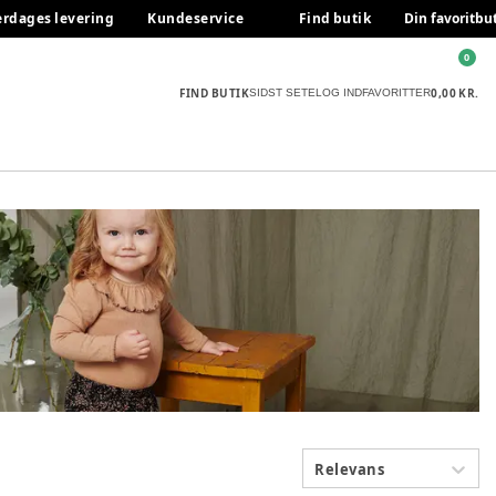
erdages levering
Kundeservice
Find butik
Din favoritbu
0
FIND BUTIK
0,00 KR.
SIDST SETE
LOG IND
FAVORITTER
Relevans