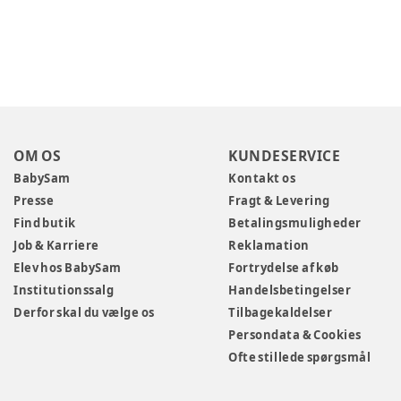
OM OS
KUNDESERVICE
BabySam
Kontakt os
Presse
Fragt & Levering
Find butik
Betalingsmuligheder
Job & Karriere
Reklamation
Elev hos BabySam
Fortrydelse af køb
Institutionssalg
Handelsbetingelser
Derfor skal du vælge os
Tilbagekaldelser
Persondata & Cookies
Ofte stillede spørgsmål