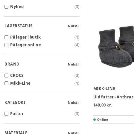
Nyhed
(
3
)
LAGERSTATUS
Nulstil
På lager i butik
(
1
)
På lager online
(
4
)
BRAND
Nulstil
CROCS
(
3
)
Mikk-Line
(
1
)
MIKK-LINE
Uld futter - Anthrac
KATEGORI
Nulstil
149,00 kr.
Futter
(
3
)
Online
MATERIALE
Nulstil