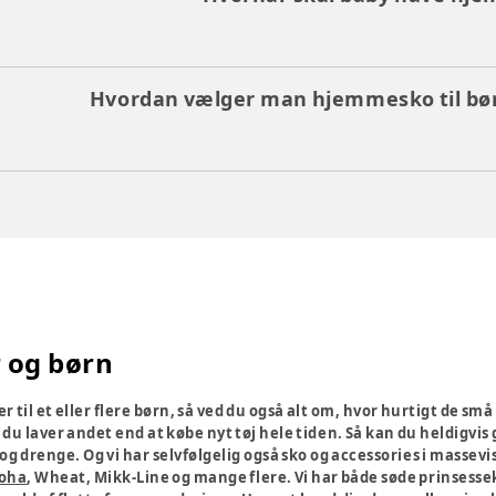
Hvordan vælger man hjemmesko til bø
r og børn
r til et eller flere børn, så ved du også alt om, hvor hurtigt de små
e du laver andet end at købe nyt tøj hele tiden. Så kan du heldigvi
 og drenge. Og vi har selvfølgelig også sko og accessories i masse
Joha
, Wheat, Mikk-Line og mange flere. Vi har både søde prinsessek