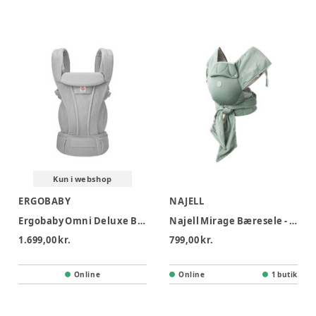
Kun i webshop
ERGOBABY
NAJELL
Ergobaby Omni Deluxe Bæresele Mesh - Pearl Grey
Najell Mirage Bæresele - Basil Green
1.699,00 kr.
799,00 kr.
Online
Online
1 butik