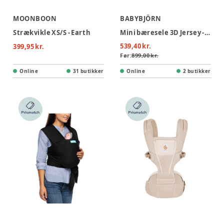
MOONBOON
BABYBJÖRN
Strækvikle XS/S - Earth
Mini bæresele 3D Jersey - Lysegrå
539,40 kr.
399,95 kr.
Før:
899,00 kr.
Online
31 butikker
Online
2 butikker