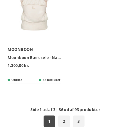
MOONBOON
Moonboon Bæresele - Natur
1.300,00 kr.
Online
32 butikker
Side
1
ud af
3
|
36
ud af
93
produkter
1
2
3