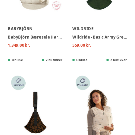
BABYBJÖRN
WILDRIDE
BabyBjörn Bæresele Harmony - 3D Mesh, Cremefarvet
Wildride - Basic Army Green
1.349,00 kr.
559,00 kr.
Online
2 butikker
Online
2 butikker