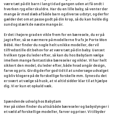
være tæt på dit barn i lang tid ad gangen uden at få ondt i
hverken ryg eller skuldre. Har du en lille baby, så venter der
mange år med slæb af både barn og diverse udstyr, og derfor
gælder det om at passe godt på din krop, så du kan holde dig
sund og stærk de næste mange år.
Er det i højere grad en vikle frem for en bæresele, du er på
jagt efter, så se nærmere på modellerne fra fx Je Porte Mon
Bébé. Her finder du nogle helt unikke modeller, der vil
tilfredsstille dit behov for at være tæt på din baby. Uanset
hvilken type du leder efter, så kan du hos BabySam vælge
imellem mange fantastiske bæreseler og vikler. Vi har helt
sikkert den model, du leder efter, både hvad angår design,
farve og pris. Giv dig derfor god tid til at undersøge udvalget
og bliv klogere på de forskellige forskelle mm. Synes du det
er svært at vælge så husk, at vi altid sidder klar til at hjælpe
dig. Vi er kun et opkald væk.
Spændende udvalg hos BabySam
Her på siden finder du altså både bæreseler og babyslynger i
et væld af forskellige modeller, farver og priser. Vi tilbyder