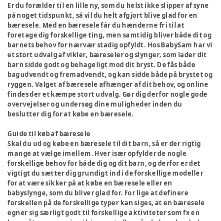
Er du forælder til en lille ny, som du helst ikke slipper af syne
på noget tidspunkt, så vil du helt afgjort blive glad for en
bæresele. Med en bæresele får du hænderne fri til at
foretage dig forskellige ting, men samtidig bliver både dit og
barnets behov for nærvær stadig opfyldt. Hos BabySam har vi
et stort udvalg af vikler, bæreseler og slynger, som lader dit
barn sidde godt og behageligt mod dit bryst. De fås både
bagudvendt og fremadvendt, og kan sidde både på brystet og
ryggen. Valget af bæresele afhænger af dit behov, og online
findes der et kæmpe stort udvalg. Gør dig derfor nogle gode
overvejelser og undersøg dine muligheder inden du
beslutter dig for at købe en bæresele.
Guide til køb af bæresele
Skal du ud og købe en bæresele til dit barn, så er der rigtig
mange at vælge imellem. Hver især opfylder de nogle
forskellige behov for både dig og dit barn, og derfor er det
vigtigt du sætter dig grundigt ind i de forskellige modeller
for at være sikker på at købe en bæresele eller en
babyslynge, som du bliver glad for. For lige at definere
forskellen på de forskellige typer kan siges, at en bæresele
egner sig særligt godt til forskellige aktiviteter som fx en