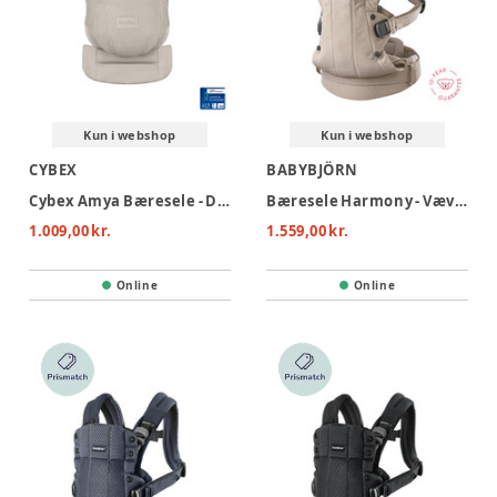
Kun i webshop
Kun i webshop
CYBEX
BABYBJÖRN
Cybex Amya Bæresele - Dune Grey
Bæresele Harmony - Vævet mélange, Lys beige
1.009,00 kr.
1.559,00 kr.
Online
Online