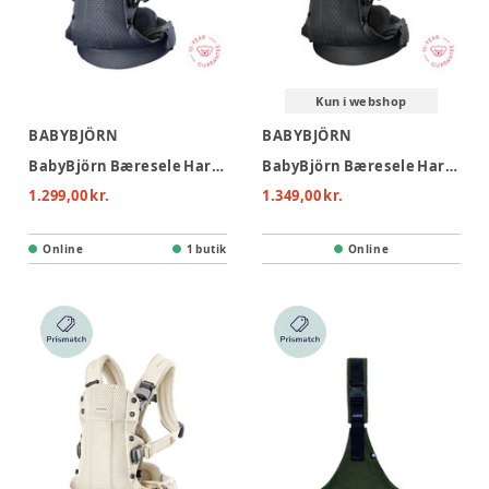
Kun i webshop
BABYBJÖRN
BABYBJÖRN
BabyBjörn Bæresele Harmony - 3D Mesh - Antracitgrå
BabyBjörn Bæresele Harmony - 3D Mesh - Sort
1.299,00 kr.
1.349,00 kr.
Online
1 butik
Online