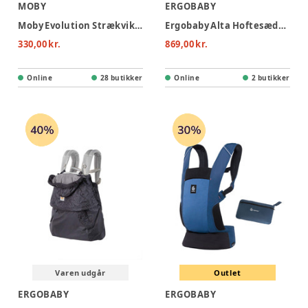
MOBY
ERGOBABY
Moby Evolution Strækvikle - Black
Ergobaby Alta Hoftesæde - Natural Beige
330,00 kr.
869,00 kr.
Online
28 butikker
Online
2 butikker
Varen udgår
Outlet
ERGOBABY
ERGOBABY