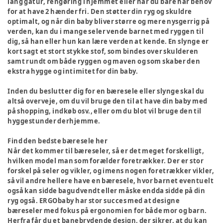
lang gåtur, rengøring i hjemmet eller når du bare har behov
for at have 2 hænder fri. Den støtter din ryg og skuldre
optimalt, og når din baby bliver større og mere nysgerrig på
verden, kan du i mange seler vende barnet med ryggen til
dig, så han eller hun kan lære verden at kende. En slynge er
kort sagt et stort stykke stof, som bindes over skulderen
samt rundt om både ryggen og maven og som skaber den
ekstra hygge og intimitet for din baby.
Inden du beslutter dig for en bæresele eller slynge skal du
altså overveje, om du vil bruge den til at have din baby med
på shopping, indkøb osv., eller om du blot vil bruge den til
hyggestunder derhjemme.
Find den bedste bæresele her
Når det kommer til bæreseler, så er det meget forskelligt,
hvilken model man som forælder foretrækker. Der er stor
forskel på seler og vikler, og imens nogen foretrækker vikler,
så vil andre hellere have en bæresele, hvor barnet eventuelt
også kan sidde bagudvendt eller måske endda sidde på din
ryg også. ERGObaby har stor succes med at designe
bæreseler med fokus på ergonomien for både mor og barn.
Herfra får du et banebrydende design, der sikrer, at du kan