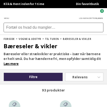
Klik & Hent indenfor 1 time
Din favoritbutik
0
0,00 KR.
MENU
LOG IND
FAVORITTER
FORSIDE
VOGNE & UDSTYR
TIL TUREN
BÆRESELER & VIKLER
Bæreseler & vikler
Bæreseler eller strækvikler er praktiske – især når børnene
er helt små. Du har hænderne fri, men opfylder samtidig dit
barns behov for at være tæt på dig og opleve livet, som du
Læs mere
gør. Bæreseler og vikler fås i forskellige modeller og til
forskellige vægtklasser. På den måde kan du finde en
Filtre
Relevans
bæresele der passer til din baby og som sørger for optimal
komfort får både dig og din guldklump.
93 produkter