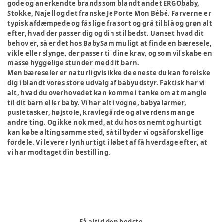
gode og anerkendte brands som blandt andet ERGObaby,
Stokke, Najell og det franske Je Porte Mon Bébé. Farverne er
typisk afdæmpede og fås lige fra sort og grå til blå og grøn alt
efter, hvad der passer dig og din stil bedst. Uanset hvad dit
behov er, så er det hos BabySam muligt at finde en bæresele,
vikle eller slynge, der passer til dine krav, og som vil skabe en
masse hyggelige stunder med dit barn.
Men bæreseler er naturligvis ikke de eneste du kan forelske
dig i blandt vores store udvalg af babyudstyr. Faktisk har vi
alt, hvad du overhovedet kan komme i tanke om at mangle
til dit barn eller baby. Vi har alt i
vogne
, babyalarmer,
pusletasker, højstole, kravlegårde og alverdens mange
andre ting. Og ikke nok med, at du hos os nemt og hurtigt
kan købe alting samme sted, så tilbyder vi også forskellige
fordele. Vi leverer lynhurtigt i løbet af få hverdage efter, at
vi har modtaget din bestilling.
Få altid den bedste