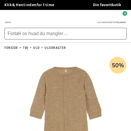
Klik & Hent indenfor 1 time
Din favoritbutik
0
0,00 KR.
MENU
LOG IND
FAVORITTER
FORSIDE
TØJ
ULD
ULDDRAGTER