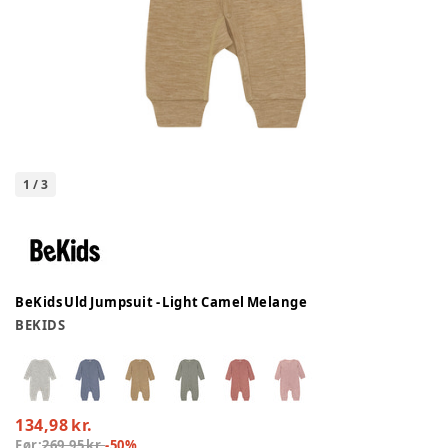
1
/
3
BeKids Uld Jumpsuit - Light Camel Melange
BEKIDS
134,98 kr.
Før:
269,95 kr.
-
50
%