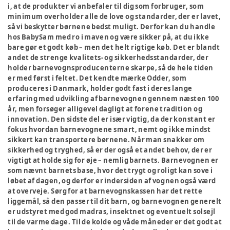
i, at de produkter vi anbefaler til dig som forbruger, som
minimum overholder alle de love og standarder, der er lavet,
så vi beskytter børnene bedst muligt. Derfor kan du handle
hos BabySam med ro i maven og være sikker på, at du ikke
bare gør et godt køb – men det helt rigtige køb. Det er blandt
andet de strenge kvalitets- og sikkerhedsstandarder, der
holder barnevognsproducenterne skarpe, så de hele tiden
er med først i feltet. Det kendte mærke Odder, som
produceres i Danmark, holder godt fast i deres lange
erfaring med udvikling af barnevognen gennem næsten 100
år, men forsøger alligevel dagligt at forene tradition og
innovation. Den sidste del er især vigtig, da der konstant er
fokus hvordan barnevognene smart, nemt og ikke mindst
sikkert kan transportere børnene. Når man snakker om
sikkerhed og tryghed, så er der også et andet behov, der er
vigtigt at holde sig for øje – nemlig barnets. Barnevognen er
som nævnt barnets base, hvor det trygt og roligt kan sove i
løbet af dagen, og derfor er indersiden af vognen også værd
at overveje. Sørg for at barnevognskassen har det rette
liggemål, så den passer til dit barn, og barnevognen generelt
er udstyret med god madras, insektnet og eventuelt solsejl
til de varme dage. Til de kolde og våde måneder er det godt at