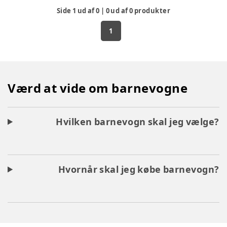
Side
1
ud af
0
|
0
ud af
0
produkter
1
Værd at vide om barnevogne
Hvilken barnevogn skal jeg vælge?
Hvornår skal jeg købe barnevogn?