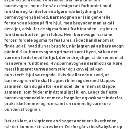
et punkt som design optræder, når man taler om
barnevogne, men ofte så er design tæt forbundet med
funktion og får derfor en afgørende betydning for
barnevognens helhed. Barnevognen er i sin generelle
forstand en kasse på fire hjul, men begynder man at gå i
detaljer, adskiller de sig markant fra hinanden – og her er
funktionaliteten igen i fokus. Hver barnevogn har sine
forcer, fordele og smarte features, så det handler om at
finde ud af, hvad du har brug for, når jagten på en barnevogn
går ind. Skal barnevognen primært køre i byen, så kan det
være en fordel med forhjul, der er drejelige, så den er nem at
manøvrere rundt med. Hvis barnevognen derimod skal køre
mest i kuperet terræn som stier og skovvej, så kan
punkterfri hjul være gode. Hvis du allerede nu ved, at
barnevognen ofte skal fragtes i bilen og dermed klappes
sammen, kan du gå efter en model, der er nem at klappe
sammen, som fylder mindst muligt i bilen. Langt de fleste
barnevognsmodeller er med aftageligt og vaskbart inderfor,
praktiske lommer og rum samt en rummelig varekurv i
bunden af vognen.
Det er klart, at vigtigere end noget andet er sikkerheden,
når det kommer til vores børn. Derfor går vi hos BabySam op