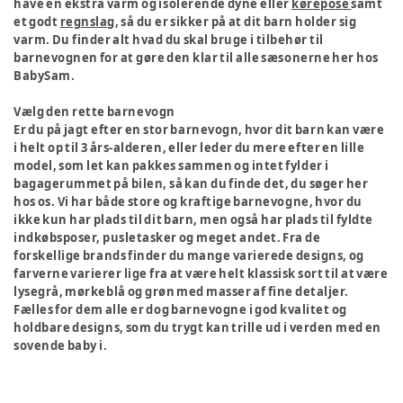
have en ekstra varm og isolerende dyne eller
kørepose
samt
et godt
regnslag
, så du er sikker på at dit barn holder sig
varm. Du finder alt hvad du skal bruge i tilbehør til
barnevognen for at gøre den klar til alle sæsonerne her hos
BabySam.
Vælg den rette barnevogn
Er du på jagt efter en stor barnevogn, hvor dit barn kan være
i helt op til 3 års-alderen, eller leder du mere efter en lille
model, som let kan pakkes sammen og intet fylder i
bagagerummet på bilen, så kan du finde det, du søger her
hos os. Vi har både store og kraftige barnevogne, hvor du
ikke kun har plads til dit barn, men også har plads til fyldte
indkøbsposer, pusletasker og meget andet. Fra de
forskellige brands finder du mange varierede designs, og
farverne varierer lige fra at være helt klassisk sort til at være
lysegrå, mørkeblå og grøn med masser af fine detaljer.
Fælles for dem alle er dog barnevogne i god kvalitet og
holdbare designs, som du trygt kan trille ud i verden med en
sovende baby i.