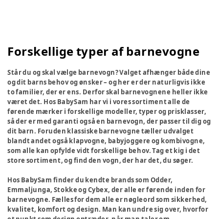
Forskellige typer af barnevogne
Står du og skal vælge barnevogn? Valget afhænger både dine
og dit barns behov og ønsker – og her er der naturligvis ikke
to familier, der er ens. Derfor skal barnevognene heller ikke
været det. Hos BabySam har vi i vores sortiment alle de
førende mærker i forskellige modeller, typer og prisklasser,
så der er med garanti også en barnevogn, der passer til dig og
dit barn. Foruden klassiske barnevogne tæller udvalget
blandt andet også klapvogne, babyjoggere og kombivogne,
som alle kan opfylde vidt forskellige behov. Tag et kig i det
store sortiment, og find den vogn, der har det, du søger.
Hos BabySam finder du kendte brands som Odder,
Emmaljunga, Stokke og Cybex, der alle er førende inden for
barnevogne. Fælles for dem alle er nøgleord som sikkerhed,
kvalitet, komfort og design. Man kan undre sig over, hvorfor