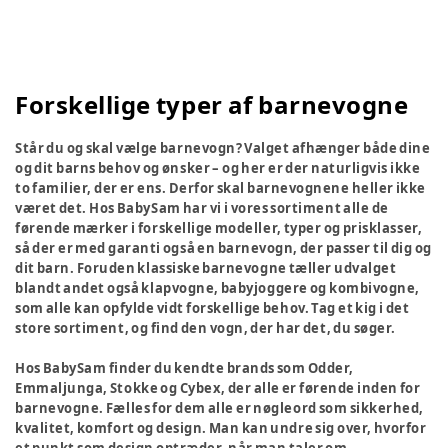
Forskellige typer af barnevogne
Står du og skal vælge barnevogn? Valget afhænger både dine
og dit barns behov og ønsker – og her er der naturligvis ikke
to familier, der er ens. Derfor skal barnevognene heller ikke
været det. Hos BabySam har vi i vores sortiment alle de
førende mærker i forskellige modeller, typer og prisklasser,
så der er med garanti også en barnevogn, der passer til dig og
dit barn. Foruden klassiske barnevogne tæller udvalget
blandt andet også klapvogne, babyjoggere og kombivogne,
som alle kan opfylde vidt forskellige behov. Tag et kig i det
store sortiment, og find den vogn, der har det, du søger.
Hos BabySam finder du kendte brands som Odder,
Emmaljunga, Stokke og Cybex, der alle er førende inden for
barnevogne. Fælles for dem alle er nøgleord som sikkerhed,
kvalitet, komfort og design. Man kan undre sig over, hvorfor