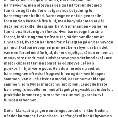
et punkt som design optræder, når man taler om
barnevogne, men ofte så er design tæt forbundet med
funktion og får derfor en afgørende betydning for
barnevognens helhed. Barnevognen er i sin generelle
forstand en kasse på fire hjul, men begynder man at gå i
detaljer, adskiller de sig markant fra hinanden – og her er
funktionaliteten igen i fokus. Hver barnevogn har sine
forcer, fordele og smarte features, så det handler om at
finde ud af, hvad du har brug for, når jagten på en barnevogn
går ind. Skal barnevognen primært køre i byen, så kan det
være en fordel med forhjul, der er drejelige, så den er nem at
manøvrere rundt med. Hvis barnevognen derimod skal køre
mest i kuperet terræn som stier og skovvej, så kan
punkterfri hjul være gode. Hvis du allerede nu ved, at
barnevognen ofte skal fragtes i bilen og dermed klappes
sammen, kan du gå efter en model, der er nem at klappe
sammen, som fylder mindst muligt i bilen. Langt de fleste
barnevognsmodeller er med aftageligt og vaskbart inderfor,
praktiske lommer og rum samt en rummelig varekurv i
bunden af vognen.
Det er klart, at vigtigere end noget andet er sikkerheden,
når det kommer til vores børn. Derfor går vi hos BabySam op