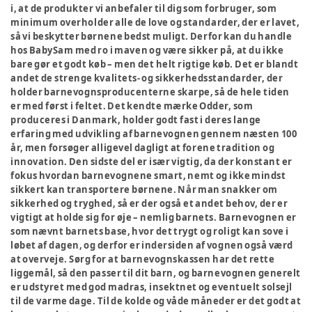
i, at de produkter vi anbefaler til dig som forbruger, som
minimum overholder alle de love og standarder, der er lavet,
så vi beskytter børnene bedst muligt. Derfor kan du handle
hos BabySam med ro i maven og være sikker på, at du ikke
bare gør et godt køb – men det helt rigtige køb. Det er blandt
andet de strenge kvalitets- og sikkerhedsstandarder, der
holder barnevognsproducenterne skarpe, så de hele tiden
er med først i feltet. Det kendte mærke Odder, som
produceres i Danmark, holder godt fast i deres lange
erfaring med udvikling af barnevognen gennem næsten 100
år, men forsøger alligevel dagligt at forene tradition og
innovation. Den sidste del er især vigtig, da der konstant er
fokus hvordan barnevognene smart, nemt og ikke mindst
sikkert kan transportere børnene. Når man snakker om
sikkerhed og tryghed, så er der også et andet behov, der er
vigtigt at holde sig for øje – nemlig barnets. Barnevognen er
som nævnt barnets base, hvor det trygt og roligt kan sove i
løbet af dagen, og derfor er indersiden af vognen også værd
at overveje. Sørg for at barnevognskassen har det rette
liggemål, så den passer til dit barn, og barnevognen generelt
er udstyret med god madras, insektnet og eventuelt solsejl
til de varme dage. Til de kolde og våde måneder er det godt at