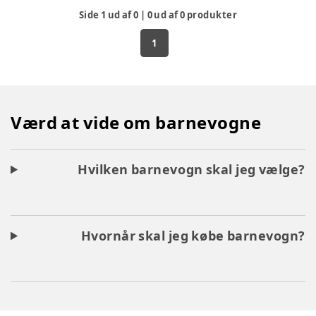
Side
1
ud af
0
|
0
ud af
0
produkter
1
Værd at vide om barnevogne
Hvilken barnevogn skal jeg vælge?
Hvornår skal jeg købe barnevogn?