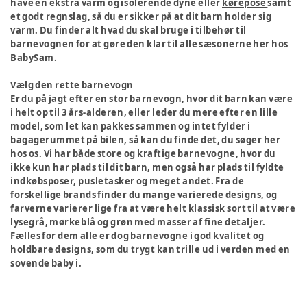
have en ekstra varm og isolerende dyne eller
kørepose
samt
et godt
regnslag
, så du er sikker på at dit barn holder sig
varm. Du finder alt hvad du skal bruge i tilbehør til
barnevognen for at gøre den klar til alle sæsonerne her hos
BabySam.
Vælg den rette barnevogn
Er du på jagt efter en stor barnevogn, hvor dit barn kan være
i helt op til 3 års-alderen, eller leder du mere efter en lille
model, som let kan pakkes sammen og intet fylder i
bagagerummet på bilen, så kan du finde det, du søger her
hos os. Vi har både store og kraftige barnevogne, hvor du
ikke kun har plads til dit barn, men også har plads til fyldte
indkøbsposer, pusletasker og meget andet. Fra de
forskellige brands finder du mange varierede designs, og
farverne varierer lige fra at være helt klassisk sort til at være
lysegrå, mørkeblå og grøn med masser af fine detaljer.
Fælles for dem alle er dog barnevogne i god kvalitet og
holdbare designs, som du trygt kan trille ud i verden med en
sovende baby i.