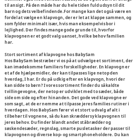
til ansigt. På den måde har du hele tiden fuld udsyn til dit
barn og dets velbefindende.For mange kan det også være en
fordel at vælge en klapvogn, der er let at klappe sammen, og
som fylder minimalt især, hvis man eksempelvis bor i
lejlighed. Der findes mange gode grunde til, hvorfor
klapvognen er et godt valg uanset, hvilke behov familien
har.
Stort sortiment af klapvogne hos BabySam
Hos BabySam bestræber vi os på at udvælge et sortiment, der
kan imødekomme familiers forskelligheder. En klapvogn er
et af de hjælpemidler, der kan tilpasses lige netop den
hverdag, I har. Er du på udkig efter en klapvogn, hvori der
kan sidde to børn? I vores sortiment finder du såkaldte
tvillingevogne, der netop er udviklet med to sæder, både
side om side og efter hinanden. Det gode ved klapvogne er
som sagt, at de er nemme at tilpasse jeres families rutiner i
hverdagen. Hos BabySam fører vi et stort udvalg af alt i
tilbehør til vognene, så du kan skræddersy klapvognen til
jeres behov. Du finder blandt andet ståbrædder og
søskendesæder, regnslag, smarte pusletasker der passer til
klapvognen og diverse kop- og smartphoneholdere. Du kan