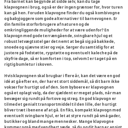
Fra barnet kan begynde at sidde selv, kan du tage
klapvognen i brug, og så er der ingen grænser for, hvor turen
kan gå hen. Foruden klapvogne finder du også kombivogne
og babyjoggere som gode alternativer til barnevognen. Er
din familie storforbrugere af naturen og de
omkringliggende muligheder for at være udenfor? En
klapvogn med gode terrængående, svingbare hjul og et
robust letvægtsstel gør det nemt at begå sig på bakkede,
snoede og ujævne stier og veje. Sørger du samtidig for at
justere på fodstøtte, rygstøtte og eventuelt kaleche på de
skyfrie dage, så er komforten i top, selvom I er taget på en
rigtig bumletur i skoven.
Hvis klapvognen skal brugbar i flere år, kan det være en god
idé at gå efter en, der har et stort siddemål, så dit barn ikke
vokser for hurtigt ud af den. Som byboere er klapvognen
også et oplagt valg, da der sjældent er meget plads, når man
bevæger sig rundt på fortove og strøg. En god klapvogn er
tilmed et genialt transportmiddel til den lille, der hurtigt
bliver træt i benene af at gå. En fiks, kompakt klapvogn med
eventuelt svingbare hjul, er let at styre rundt på små gader,
butikker og bland mange mennesker. Mange klapvogne
kommer også med vendbart sæde, så du og dit barn er ansigt