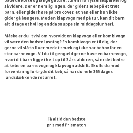
både de korte og lange gåture, turen i forlystelsesparken og
så videre. Der er nemlig ingen, der gider slæbe på et træt
barn, eller gider høre på brok over, at han eller hun ikke
gider gå længere. Med en klapvogn med på tur, kan dit barn
altid tage et hvil og endda snuppe sin middagslur heri.
Måske er du i tvivl om hvorvidt en klapvogn eller
kombivogn
vil være den bedste løsning? En kombivogn er til dig, der
gerne vil slå to fluer med et smæk og ikke har behov for en
stor barnevogn. Vil du til gengæld gerne have en barnevogn,
hvori dit barn ligge i helt op til 3 års-alderen, så er det bedre
at købe en barnevogn og klapvogn adskilt. Skulle du mod
forventning fortryde dit køb, så har du hele 365 dages
landsdækkende returret.
Få altid den bedste
pris med Prismatch