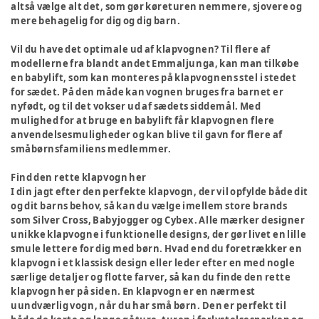
altså vælge alt det, som gør køreturen nemmere, sjovere og
mere behagelig for dig og dig barn.
Vil du have det optimale ud af klapvognen? Til flere af
modellerne fra blandt andet Emmaljunga, kan man tilkøbe
en babylift, som kan monteres på klapvognens stel i stedet
for sædet. På den måde kan vognen bruges fra barnet er
nyfødt, og til det vokser ud af sædets siddemål. Med
mulighed for at bruge en babylift får klapvognen flere
anvendelsesmuligheder og kan blive til gavn for flere af
småbørnsfamiliens medlemmer.
Find den rette klapvogn her
I din jagt efter den perfekte klapvogn, der vil opfylde både dit
og dit barns behov, så kan du vælge imellem store brands
som Silver Cross, Babyjogger og Cybex. Alle mærker designer
unikke klapvogne i funktionelle designs, der gør livet en lille
smule lettere for dig med børn. Hvad end du foretrækker en
klapvogn i et klassisk design eller leder efter en med nogle
særlige detaljer og flotte farver, så kan du finde den rette
klapvogn her på siden. En klapvogn er en nærmest
uundværlig vogn, når du har små børn. Den er perfekt til