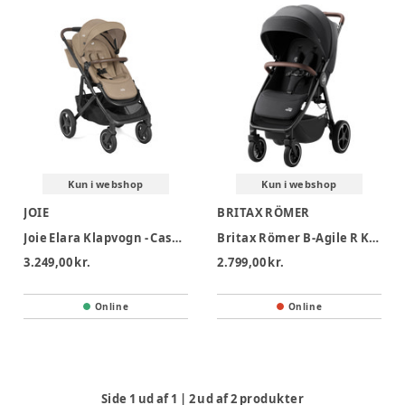
Kun i webshop
Kun i webshop
JOIE
BRITAX RÖMER
Joie Elara Klapvogn - Cashew
Britax Römer B-Agile R Klapvogn - Carbon Black
3.249,00 kr.
2.799,00 kr.
Online
Online
Side
1
ud af
1
|
2
ud af
2
produkter