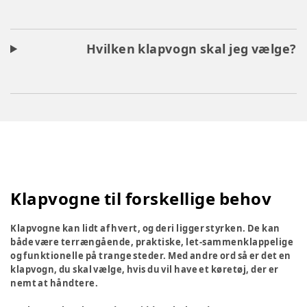
Hvilken klapvogn skal jeg vælge?
Klapvogne til forskellige behov
Klapvogne kan lidt af hvert, og deri ligger styrken. De kan
både være terrængående, praktiske, let-sammenklappelige
og funktionelle på trange steder. Med andre ord så er det en
klapvogn, du skal vælge, hvis du vil have et køretøj, der er
nemt at håndtere.