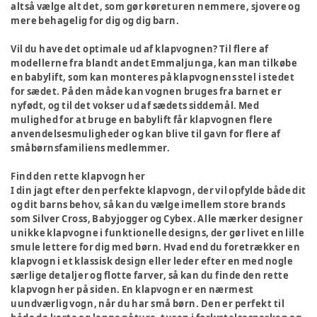
altså vælge alt det, som gør køreturen nemmere, sjovere og
mere behagelig for dig og dig barn.
Vil du have det optimale ud af klapvognen? Til flere af
modellerne fra blandt andet Emmaljunga, kan man tilkøbe
en babylift, som kan monteres på klapvognens stel i stedet
for sædet. På den måde kan vognen bruges fra barnet er
nyfødt, og til det vokser ud af sædets siddemål. Med
mulighed for at bruge en babylift får klapvognen flere
anvendelsesmuligheder og kan blive til gavn for flere af
småbørnsfamiliens medlemmer.
Find den rette klapvogn her
I din jagt efter den perfekte klapvogn, der vil opfylde både dit
og dit barns behov, så kan du vælge imellem store brands
som Silver Cross, Babyjogger og Cybex. Alle mærker designer
unikke klapvogne i funktionelle designs, der gør livet en lille
smule lettere for dig med børn. Hvad end du foretrækker en
klapvogn i et klassisk design eller leder efter en med nogle
særlige detaljer og flotte farver, så kan du finde den rette
klapvogn her på siden. En klapvogn er en nærmest
uundværlig vogn, når du har små børn. Den er perfekt til