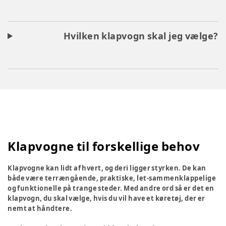
Hvilken klapvogn skal jeg vælge?
Klapvogne til forskellige behov
Klapvogne kan lidt af hvert, og deri ligger styrken. De kan
både være terrængående, praktiske, let-sammenklappelige
og funktionelle på trange steder. Med andre ord så er det en
klapvogn, du skal vælge, hvis du vil have et køretøj, der er
nemt at håndtere.