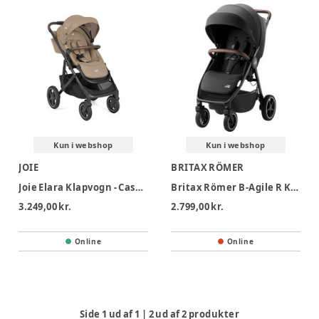
Kun i webshop
Kun i webshop
JOIE
BRITAX RÖMER
Joie Elara Klapvogn - Cashew
Britax Römer B-Agile R Klapvogn - Carbon Black
3.249,00 kr.
2.799,00 kr.
Online
Online
Side
1
ud af
1
|
2
ud af
2
produkter