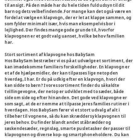
til ansigt. På den måde har du hele tiden fuld udsyn til dit
barn og dets velbefindende.For mange kan det også være en
fordel at vælge en klapvogn, der er let at klappe sammen, og
som fylder minimalt især, hvis man eksempelvis bor i
lejlighed. Der findes mange gode grunde til, hvorfor
klapvognen er et godt valg uanset, hvilke behov familien
har.
Stort sortiment af klapvogne hos BabySam
Hos BabySam bestræber vi os på at udvælge et sortiment, der
kan imødekomme familiers forskelligheder. En klapvogn er
et af de hjælpemidler, der kan tilpasses lige netop den
hverdag, I har. Er du på udkig efter en klapvogn, hvori der
kan sidde to børn? I vores sortiment finder du såkaldte
tvillingevogne, der netop er udviklet med to sæder, både
side om side og efter hinanden. Det gode ved klapvogne er
som sagt, at de er nemme at tilpasse jeres families rutiner i
hverdagen. Hos BabySam fører vi et stort udvalg af alt i
tilbehør til vognene, så du kan skræddersy klapvognen til
jeres behov. Du finder blandt andet ståbrædder og
søskendesæder, regnslag, smarte pusletasker der passer til
klapvognen og diverse kop- og smartphoneholdere. Du kan