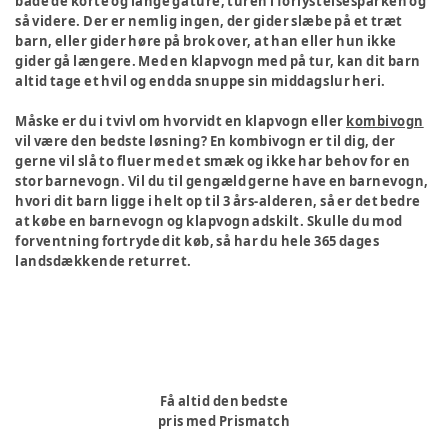
både de korte og lange gåture, turen i forlystelsesparken og
så videre. Der er nemlig ingen, der gider slæbe på et træt
barn, eller gider høre på brok over, at han eller hun ikke
gider gå længere. Med en klapvogn med på tur, kan dit barn
altid tage et hvil og endda snuppe sin middagslur heri.
Måske er du i tvivl om hvorvidt en klapvogn eller
kombivogn
vil være den bedste løsning? En kombivogn er til dig, der
gerne vil slå to fluer med et smæk og ikke har behov for en
stor barnevogn. Vil du til gengæld gerne have en barnevogn,
hvori dit barn ligge i helt op til 3 års-alderen, så er det bedre
at købe en barnevogn og klapvogn adskilt. Skulle du mod
forventning fortryde dit køb, så har du hele 365 dages
landsdækkende returret.
Få altid den bedste
pris med Prismatch