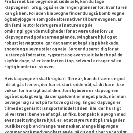
Fra barnet kan begynde at sidde selv, kan du tage
klapvognen i brug, og så er der ingen grænser for, hvor turen
kan gå hen. Foruden klapvogne finder du også kombivogne
og babyjoggere som gode alternativer til barnevognen. Er
din familie storforbrugere af naturen og de
omkringliggende muligheder for at være udenfor? En
klapvogn med gode terrængående, svingbare hjul og et
robust letvægtsstel gør det nemt at begå sig på bakkede,
snoede og ujævne stier og veje. Sørger du samtidig for at
justere på fodstøtte, rygstøtte og eventuelt kaleche på de
skyfrie dage, så er komforten i top, selvom I er taget på en
rigtig bumletur i skoven.
Hvis klapvognen skal brugbar i flere år, kan det være en god
idé at gå efter en, der har et stort siddemål, så dit barn ikke
vokser for hurtigt ud af den. Som byboere er klapvognen
også et oplagt valg, da der sjældent er meget plads, når man
bevæger sig rundt på fortove og strøg. En god klapvogn er
tilmed et genialt transportmiddel til den lille, der hurtigt
bliver træt i benene af at gå. En fiks, kompakt klapvogn med
eventuelt svingbare hjul, er let at styre rundt på små gader,
butikker og bland mange mennesker. Mange klapvogne
kommer også med vendbart sæde, så du og dit barn er ansigt