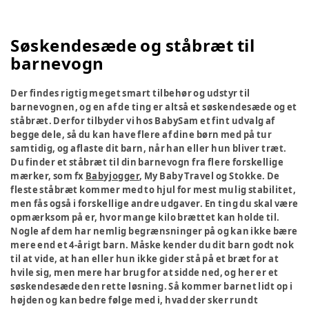
Søskendesæde og ståbræt til
barnevogn
Der findes rigtig meget smart tilbehør og udstyr til
barnevognen, og en af de ting er altså et søskendesæde og et
ståbræt. Derfor tilbyder vi hos BabySam et fint udvalg af
begge dele, så du kan have flere af dine børn med på tur
samtidig, og aflaste dit barn, når han eller hun bliver træt.
Du finder et ståbræt til din barnevogn fra flere forskellige
mærker, som fx
Babyjogger
, My Baby Travel og Stokke. De
fleste ståbræt kommer med to hjul for mest mulig stabilitet,
men fås også i forskellige andre udgaver. En ting du skal være
opmærksom på er, hvor mange kilo brættet kan holde til.
Nogle af dem har nemlig begrænsninger på og kan ikke bære
mere end et 4-årigt barn. Måske kender du dit barn godt nok
til at vide, at han eller hun ikke gider stå på et bræt for at
hvile sig, men mere har brug for at sidde ned, og her er et
søskendesæde den rette løsning. Så kommer barnet lidt op i
højden og kan bedre følge med i, hvad der sker rundt