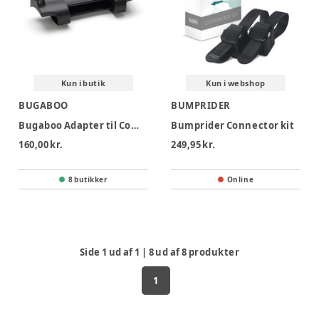
Kun i butik
Kun i webshop
BUGABOO
BUMPRIDER
Bugaboo Adapter til Comfort Wheeled Board+ - Donkey/Buffalo
Bumprider Connector kit
160,00 kr.
249,95 kr.
8 butikker
Online
Side
1
ud af
1
|
8
ud af
8
produkter
1