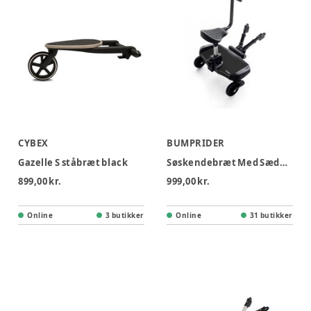
CYBEX
BUMPRIDER
Gazelle S ståbræt black
Søskendebræt Med Sæde - Sort
899,00 kr.
999,00 kr.
Online
3 butikker
Online
31 butikker