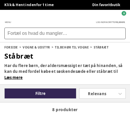
Klik & Hent indenfor 1 time
Din favoritbutik
0
0,00 KR.
MENU
LOG IND
FAVORITTER
FORSIDE
VOGNE & UDSTYR
TILBEHØR TIL VOGNE
STÅBRÆT
Ståbræt
Har du flere børn, der aldersmæssigt er tæt på hinanden, så
kan du med fordel købe et søskendesæde eller ståbræt til
barnevognen. Med et ståbræt kan du trille en tur med din
Læs mere
baby, og samtidig have storesøster eller –bror med. For når
de små ben bliver trætte af at gå, så kan barnet stille sig op
Filtre
Relevans
på brættet og få et lille hvil. Her står barnet godt og sikkert
uden at være i vejen for dig. Så undgår du et utilfreds barn,
der ikke gider gå mere, og kan fortsætte turen i godt humør.
8 produkter