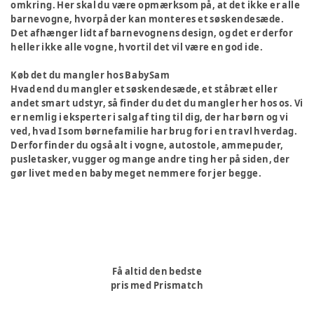
omkring. Her skal du være opmærksom på, at det ikke er alle
barnevogne, hvorpå der kan monteres et søskendesæde.
Det afhænger lidt af barnevognens design, og det er derfor
heller ikke alle vogne, hvortil det vil være en god ide.
Køb det du mangler hos BabySam
Hvad end du mangler et søskendesæde, et ståbræt eller
andet smart udstyr, så finder du det du mangler her hos os. Vi
er nemlig i eksperter i salg af ting til dig, der har børn og vi
ved, hvad I som børnefamilie har brug for i en travl hverdag.
Derfor finder du også alt i vogne, autostole, ammepuder,
pusletasker, vugger og mange andre ting her på siden, der
gør livet med en baby meget nemmere for jer begge.
Få altid den bedste
pris med Prismatch