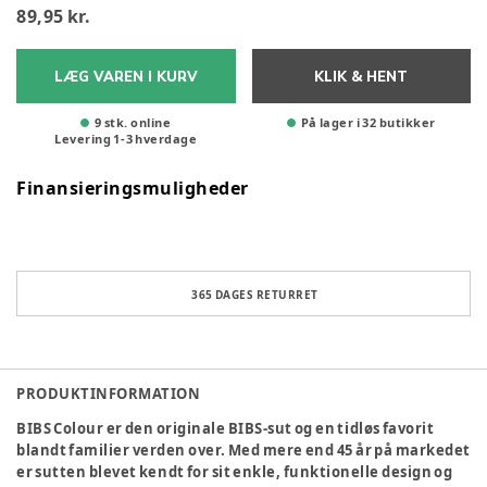
89,95 kr.
LÆG VAREN I KURV
KLIK & HENT
9 stk. online
På lager i 32 butikker
Levering
1
-
3
hverdage
Finansieringsmuligheder
365 DAGES RETURRET
PRODUKTINFORMATION
BIBS Colour er den originale BIBS-sut og en tidløs favorit
blandt familier verden over. Med mere end 45 år på markedet
er sutten blevet kendt for sit enkle, funktionelle design og