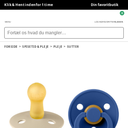
Klik & Hent indenfor 1 time
Din favoritbutik
0
0,00 KR.
MENU
LOG IND
FAVORITTER
FORSIDE
SPISETID & PLEJE
PLEJE
SUTTER