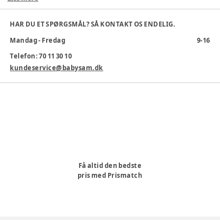
bag på forsædet.
Praktisk opbevaringslomme til sut, legetøj mm
HAR DU ET SPØRGSMÅL? SÅ KONTAKT OS ENDELIG.
* Tablet holder (11”, 10,5”, 10,2”, 7,9”)
Mandag - Fredag
9-16
* Monteres på nakkestøtten
* Ekstra forstærket sædebeskytter
Telefon: 70 11 30 10
kundeservice@babysam.dk
Varenummer:
345454
Få altid den bedste
pris med Prismatch