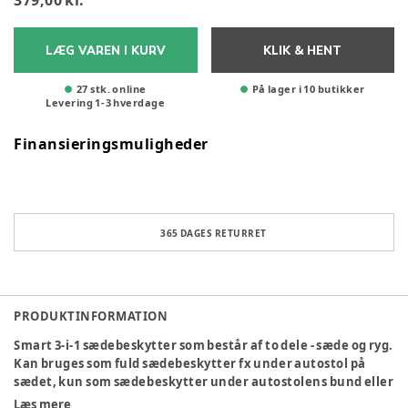
379,00 kr.
LÆG VAREN I KURV
KLIK & HENT
27 stk. online
På lager i 10 butikker
Levering
1
-
3
hverdage
Finansieringsmuligheder
365 DAGES RETURRET
PRODUKTINFORMATION
Smart 3-i-1 sædebeskytter som består af to dele - sæde og ryg.
Kan bruges som fuld sædebeskytter fx under autostol på
sædet, kun som sædebeskytter under autostolens bund eller
som organiser og ryglænsbeskytter mod små beskidte sko
Læs mere