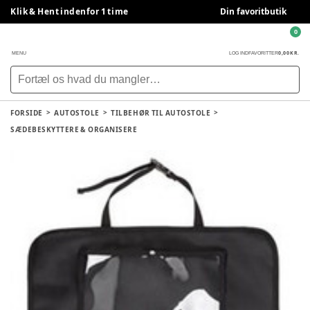
Klik & Hent indenfor 1 time
Din favoritbutik
0
0,00 KR.
MENU
LOG IND
FAVORITTER
FORSIDE
AUTOSTOLE
TILBEHØR TIL AUTOSTOLE
SÆDEBESKYTTERE & ORGANISERE