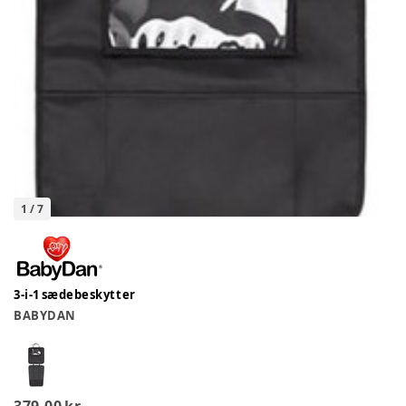
1
/
7
3-i-1 sædebeskytter
BABYDAN