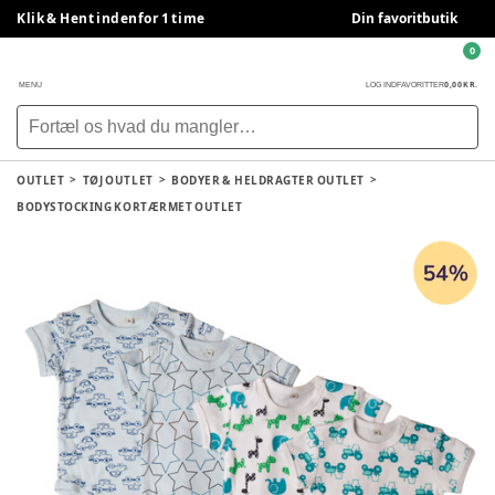
Klik & Hent indenfor 1 time
Din favoritbutik
0
0,00 KR.
MENU
LOG IND
FAVORITTER
OUTLET
TØJ OUTLET
BODYER & HELDRAGTER OUTLET
BODYSTOCKING KORTÆRMET OUTLET