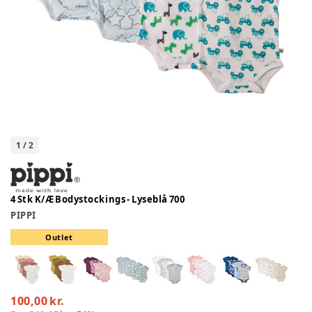
1
/
2
4 Stk K/Æ Bodystockings - Lyseblå 700
PIPPI
Outlet
100,00 kr.