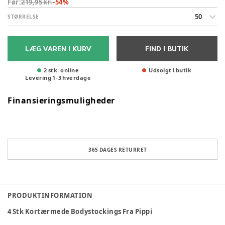
Før:
219,95 kr.
-
54
%
50
STØRRELSE
LÆG VAREN I KURV
FIND I BUTIK
2 stk. online
Udsolgt i butik
Levering
1
-
3
hverdage
Finansieringsmuligheder
365 DAGES RETURRET
PRODUKTINFORMATION
4 Stk Kortærmede Bodystockings Fra Pippi