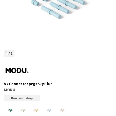
1
/
2
8 x Connector pegs Sky Blue
MODU
Kun i webshop