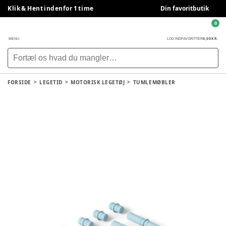
Klik & Hent indenfor 1 time
Din favoritbutik
0
0,00 KR.
MENU
LOG IND
FAVORITTER
FORSIDE
LEGETID
MOTORISK LEGETØJ
TUMLEMØBLER