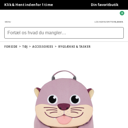
Klik & Hent indenfor 1 time
Din favoritbutik
0
0,00 KR.
MENU
LOG IND
FAVORITTER
FORSIDE
TØJ
ACCESSORIES
RYGSÆKKE & TASKER