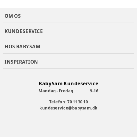
Materiale
:
Polyester
Tøj størrelse
:
OneSize
OM OS
Varenummer:
384454
KUNDESERVICE
HOS BABYSAM
INSPIRATION
BabySam Kundeservice
Mandag - Fredag
9-16
Telefon: 70 11 30 10
kundeservice@babysam.dk