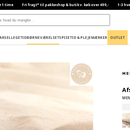
r 1 time
Fri fragt* til pakkeshop & butik v. køb over 499,-
1-3 hv
BARSEL
LEGETID
BØRNEVÆRELSET
SPISETID & PLEJE
MÆRKER
OUTLET
Af
ME