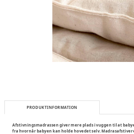
PRODUKTINFORMATION
Afstivningsmadrassen giver mere plads i vuggen til at babye
fra hvornår babyen kan holde hovedet selv. Madrasafstivere