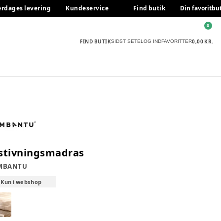
erdages levering
Kundeservice
Find butik
Din favoritbu
0
FIND BUTIK
0,00 KR.
SIDST SETE
LOG IND
FAVORITTER
stivningsmadras
MBANTU
Kun i webshop