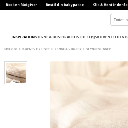
Book en Rådgiver
Bestil din babypakke
Klik & Hent indenfo
INSPIRATION
VOGNE & UDSTYR
AUTOSTOLE
TØJ
SKO
VENTETID & 
FORSIDE
BØRNEVÆRELSET
SENGE & VUGGER
SLYNGEVUGGER