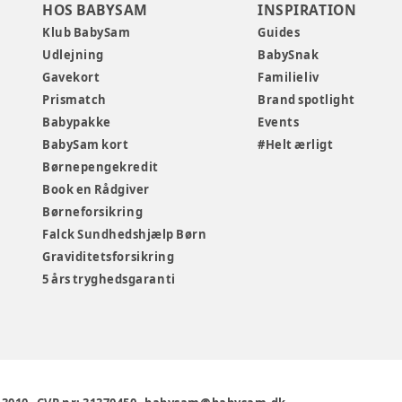
HOS BABYSAM
INSPIRATION
Klub BabySam
Guides
Udlejning
BabySnak
Gavekort
Familieliv
Prismatch
Brand spotlight
Babypakke
Events
BabySam kort
#Helt ærligt
Børnepengekredit
Book en Rådgiver
Børneforsikring
Falck Sundhedshjælp Børn
Graviditetsforsikring
5 års tryghedsgaranti