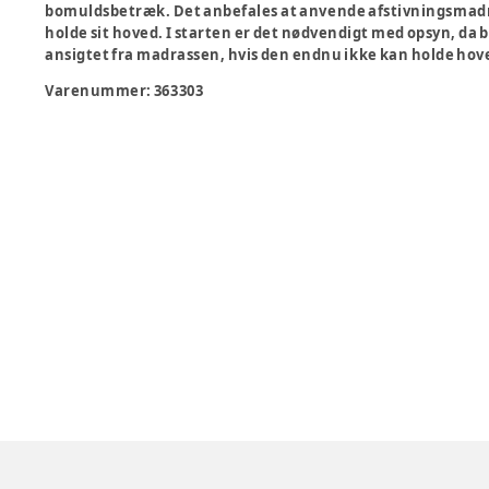
bomuldsbetræk. Det anbefales at anvende afstivningsmadra
holde sit hoved. I starten er det nødvendigt med opsyn, da 
ansigtet fra madrassen, hvis den endnu ikke kan holde hove
Varenummer:
363303