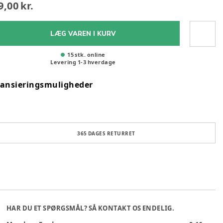
9,00 kr.
LÆG VAREN I KURV
15 stk. online
Levering
1
-
3
hverdage
nansieringsmuligheder
365 DAGES RETURRET
HAR DU ET SPØRGSMÅL? SÅ KONTAKT OS ENDELIG.