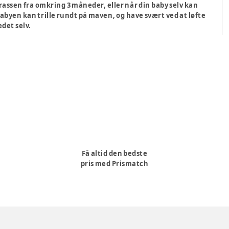
ssen fra omkring 3 måneder, eller når din baby selv kan
babyen kan trille rundt på maven, og have svært ved at løfte
det selv.
Få altid den bedste
pris med Prismatch