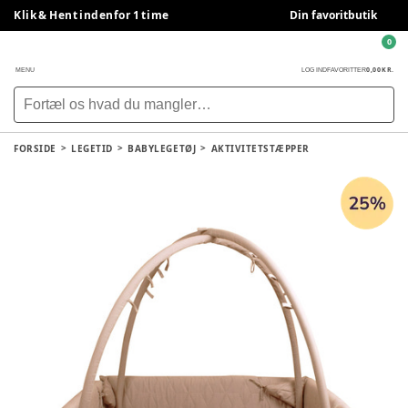
Klik & Hent indenfor 1 time
Din favoritbutik
0
0,00 KR.
MENU
LOG IND
FAVORITTER
FORSIDE
LEGETID
BABYLEGETØJ
AKTIVITETSTÆPPER