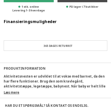
1 stk. online
På lager i 7 butikker
Levering
1
-
3
hverdage
Finansieringsmuligheder
365 DAGES RETURRET
PRODUKTINFORMATION
Aktivitetsnesten er udviklet til at vokse med barnet, da den
har flere funktioner. Brug den som kravlegård,
aktivitetstæppe, legetæppe, babynest. Når baby er helt lille
kan aktivitetsnesten med fordel bruges med siderne lukket
Læs mere
og med aktivitetsstænger på, til at hænge legetøj i eller
stængerne kan tages helt af og man har en større baby nest -
HAR DU ET SPØRGSMÅL? SÅ KONTAKT OS ENDELIG.
evt. til tvillinger. Samtidig kan siderne foldes ned, hvis man