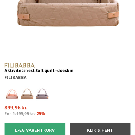
Aktivitetsnest Soft quilt - doeskin
FILIBABBA
899,96 kr.
Før:
1.199,95 kr.
-
25
%
LÆG VAREN I KURV
KLIK & HENT