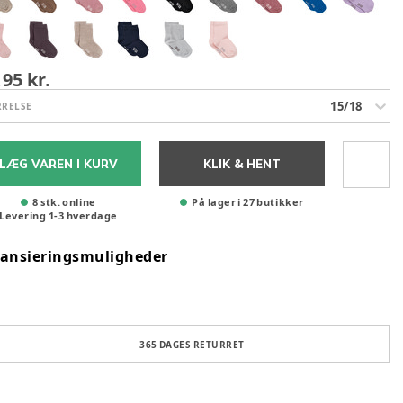
,95 kr.
15/18
RRELSE
LÆG VAREN I KURV
KLIK & HENT
8 stk. online
På lager i 27 butikker
Levering
1
-
3
hverdage
nansieringsmuligheder
365 DAGES RETURRET