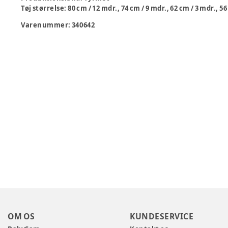
Tøj størrelse
:
80 cm / 12 mdr., 74 cm / 9 mdr., 62 cm / 3 mdr., 56
Varenummer:
340642
OM OS
KUNDESERVICE