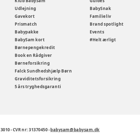
Klub BabySam
Guides
Udlejning
BabySnak
Gavekort
Familieliv
Prismatch
Brand spotlight
Babypakke
Events
BabySam kort
#Helt ærligt
Børnepengekredit
Book en Rådgiver
Børneforsikring
Falck Sundhedshjælp Børn
Graviditetsforsikring
5 års tryghedsgaranti
1 3010
-
CVR nr: 31370450
-
babysam@babysam.dk