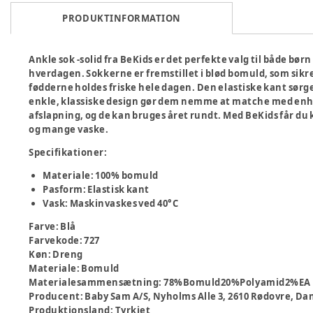
PRODUKTINFORMATION
Ankle sok -solid fra BeKids er det perfekte valg til både bør
hverdagen. Sokkerne er fremstillet i blød bomuld, som sik
fødderne holdes friske hele dagen. Den elastiske kant sørge
enkle, klassiske design gør dem nemme at matche med enhve
afslapning, og de kan bruges året rundt. Med BeKids får du k
og mange vaske.
Specifikationer:
Materiale: 100% bomuld
Pasform: Elastisk kant
Vask: Maskinvaskes ved 40°C
Farve
:
Blå
Farvekode
:
727
Køn
:
Dreng
Materiale
:
Bomuld
Materialesammensætning
:
78%Bomuld20%Polyamid2%EA
Producent
:
Baby Sam A/S, Nyholms Alle 3, 2610 Rødovre,
Produktionsland
:
Tyrkiet