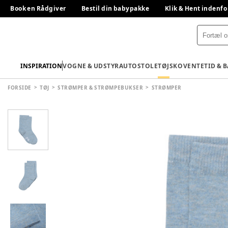
Book en Rådgiver
Bestil din babypakke
Klik & Hent indenfo
INSPIRATION
VOGNE & UDSTYR
AUTOSTOLE
TØJ
SKO
VENTETID & 
FORSIDE
TØJ
STRØMPER & STRØMPEBUKSER
STRØMPER