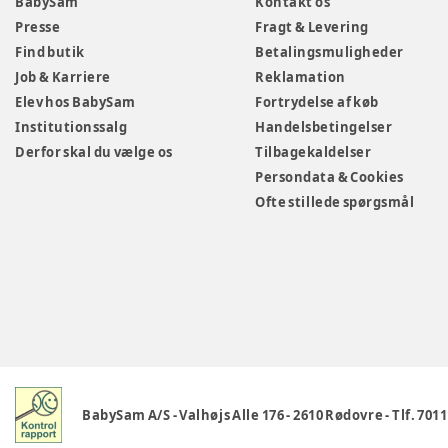
BabySam
Kontakt os
Presse
Fragt & Levering
Find butik
Betalingsmuligheder
Job & Karriere
Reklamation
Elev hos BabySam
Fortrydelse af køb
Institutionssalg
Handelsbetingelser
Derfor skal du vælge os
Tilbagekaldelser
Persondata & Cookies
Ofte stillede spørgsmål
BabySam A/S
-
Valhøjs Alle 176
-
2610 Rødovre
-
Tlf. 701