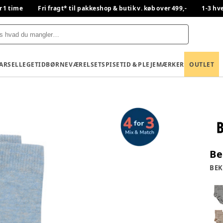
r 1 time
Fri fragt* til pakkeshop & butik v. køb over 499,-
1-3 hv
BARSEL
LEGETID
BØRNEVÆRELSET
SPISETID & PLEJE
MÆRKER
OUTLET
Be
BEK