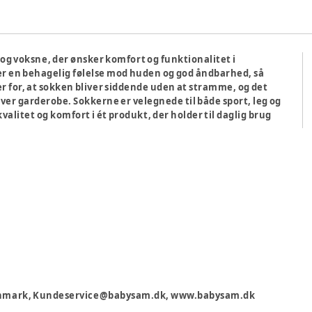
n og voksne, der ønsker komfort og funktionalitet i
rer en behagelig følelse mod huden og god åndbarhed, så
r for, at sokken bliver siddende uden at stramme, og det
r garderobe. Sokkerne er velegnede til både sport, leg og
valitet og komfort i ét produkt, der holder til daglig brug
 Danmark, Kundeservice@babysam.dk, www.babysam.dk