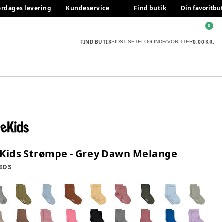
erdages levering
Kundeservice
Find butik
Din favoritbu
0
FIND BUTIK
0,00 KR.
SIDST SETE
LOG IND
FAVORITTER
Kids Strømpe - Grey Dawn Melange
IDS