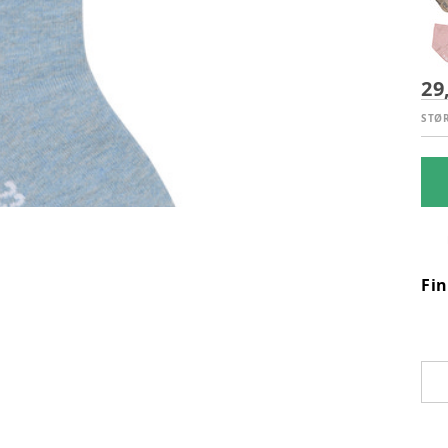
29
STØ
Fi