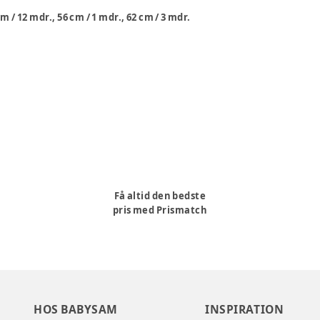
cm / 12 mdr., 56 cm / 1 mdr., 62 cm / 3 mdr.
Få altid den bedste
pris med Prismatch
HOS BABYSAM
INSPIRATION