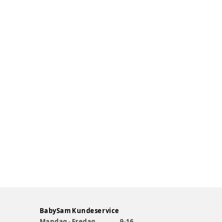
BabySam Kundeservice
Mandag - Fredag
9-16