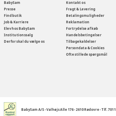
BabySam
Kontakt os
Presse
Fragt & Levering
Find butik
Betalingsmuligheder
Job & Karriere
Reklamation
Elev hos BabySam
Fortrydelse af køb
Institutionssalg
Handelsbetingelser
Derfor skal du vælge os
Tilbagekaldelser
Persondata & Cookies
Ofte stillede spørgsmål
BabySam A/S
-
Valhøjs Alle 176
-
2610 Rødovre
-
Tlf. 701