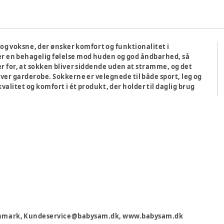
n og voksne, der ønsker komfort og funktionalitet i
rer en behagelig følelse mod huden og god åndbarhed, så
r for, at sokken bliver siddende uden at stramme, og det
r garderobe. Sokkerne er velegnede til både sport, leg og
valitet og komfort i ét produkt, der holder til daglig brug
 Danmark, Kundeservice@babysam.dk, www.babysam.dk