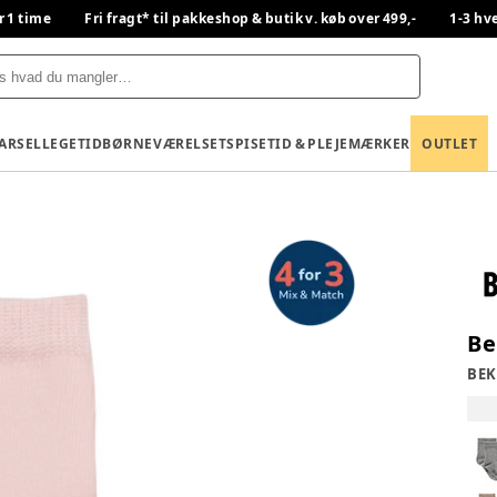
r 1 time
Fri fragt* til pakkeshop & butik v. køb over 499,-
1-3 hv
BARSEL
LEGETID
BØRNEVÆRELSET
SPISETID & PLEJE
MÆRKER
OUTLET
Be
BEK