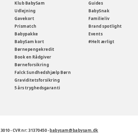
Klub BabySam
Guides
Udlejning
BabySnak
Gavekort
Familieliv
Prismatch
Brand spotlight
Babypakke
Events
BabySam kort
#Helt ærligt
Børnepengekredit
Book en Rådgiver
Børneforsikring
Falck Sundhedshjælp Børn
Graviditetsforsikring
5 års tryghedsgaranti
1 3010
-
CVR nr: 31370450
-
babysam@babysam.dk