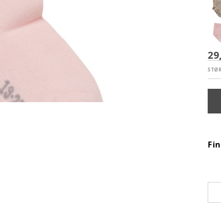
29
STØ
Fi