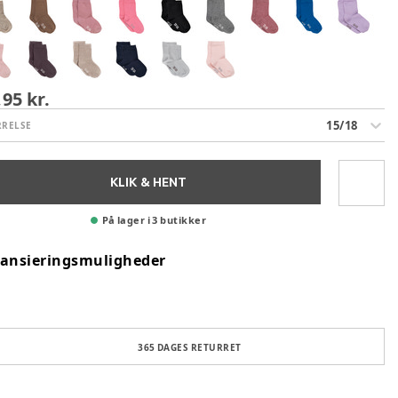
,95 kr.
15/18
RRELSE
KLIK & HENT
På lager i 3 butikker
nansieringsmuligheder
365 DAGES RETURRET