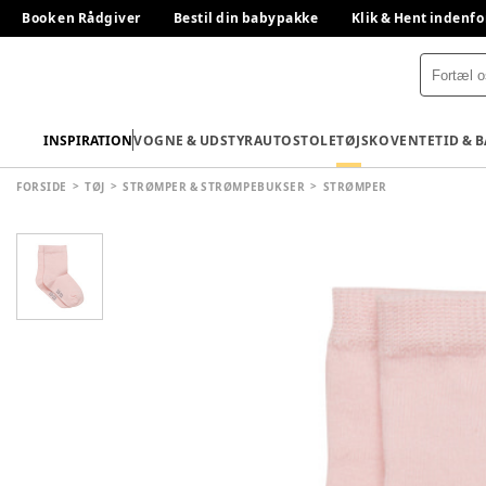
Book en Rådgiver
Bestil din babypakke
Klik & Hent indenfo
INSPIRATION
VOGNE & UDSTYR
AUTOSTOLE
TØJ
SKO
VENTETID & 
FORSIDE
TØJ
STRØMPER & STRØMPEBUKSER
STRØMPER