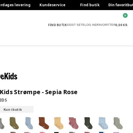
erdages levering
Kundeservice
Find butik
Din favoritbu
0
FIND BUTIK
0,00 KR.
SIDST SETE
LOG IND
FAVORITTER
Kids Strømpe - Sepia Rose
IDS
Kun i butik