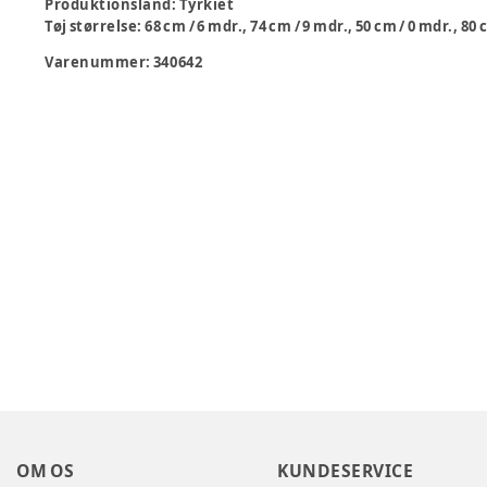
Produktionsland
:
Tyrkiet
Tøj størrelse
:
68 cm / 6 mdr., 74 cm / 9 mdr., 50 cm / 0 mdr., 80 
Varenummer:
340642
OM OS
KUNDESERVICE