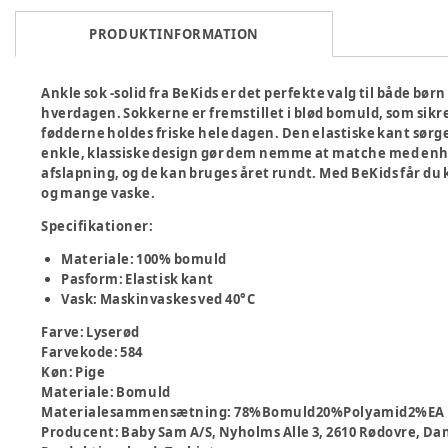
PRODUKTINFORMATION
Ankle sok -solid fra BeKids er det perfekte valg til både bør
hverdagen. Sokkerne er fremstillet i blød bomuld, som sik
fødderne holdes friske hele dagen. Den elastiske kant sørge
enkle, klassiske design gør dem nemme at matche med enhve
afslapning, og de kan bruges året rundt. Med BeKids får du k
og mange vaske.
Specifikationer:
Materiale: 100% bomuld
Pasform: Elastisk kant
Vask: Maskinvaskes ved 40°C
Farve
:
Lyserød
Farvekode
:
584
Køn
:
Pige
Materiale
:
Bomuld
Materialesammensætning
:
78%Bomuld20%Polyamid2%EA
Producent
:
Baby Sam A/S, Nyholms Alle 3, 2610 Rødovre,