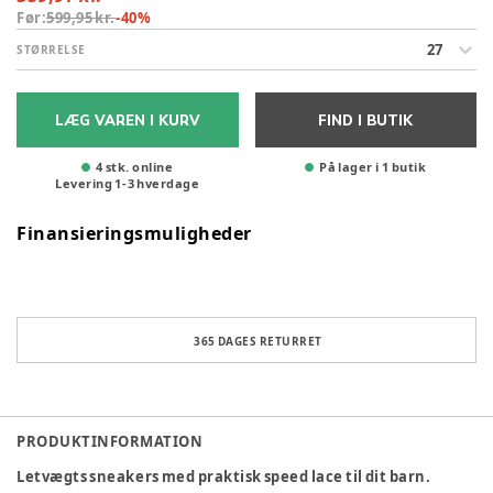
Før:
599,95 kr.
-
40
%
27
STØRRELSE
LÆG VAREN I KURV
FIND I BUTIK
4 stk. online
På lager i 1 butik
Levering
1
-
3
hverdage
Finansieringsmuligheder
365 DAGES RETURRET
PRODUKTINFORMATION
Letvægts sneakers med praktisk speed lace til dit barn.