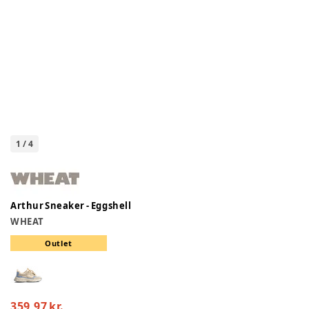
1
/
4
Arthur Sneaker - Eggshell
WHEAT
Outlet
359,97 kr.