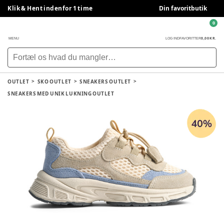
Klik & Hent indenfor 1 time
Din favoritbutik
0
0,00 KR.
MENU
LOG IND
FAVORITTER
OUTLET
SKO OUTLET
SNEAKERS OUTLET
SNEAKERS MED UNIK LUKNING OUTLET