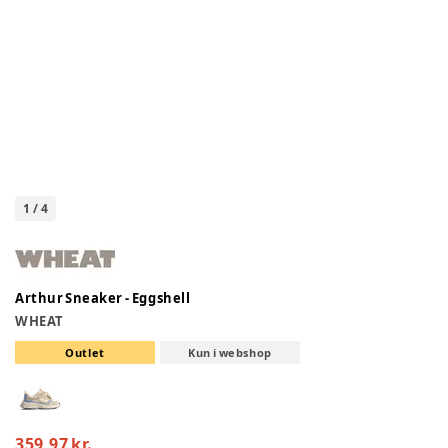
1
/
4
Arthur Sneaker - Eggshell
WHEAT
Outlet
Kun i webshop
359,97 kr.