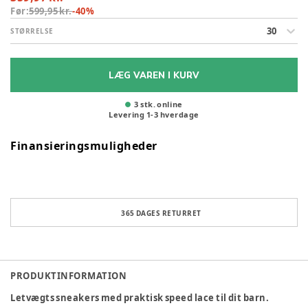
Før:
599,95 kr.
-
40
%
30
STØRRELSE
LÆG VAREN I KURV
3 stk. online
Levering
1
-
3
hverdage
Finansieringsmuligheder
365 DAGES RETURRET
PRODUKTINFORMATION
Letvægts sneakers med praktisk speed lace til dit barn.