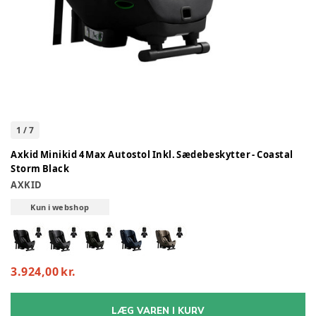
1
/
7
Axkid Minikid 4 Max Autostol Inkl. Sædebeskytter - Coastal
Storm Black
AXKID
Kun i webshop
3.924,00 kr.
LÆG VAREN I KURV