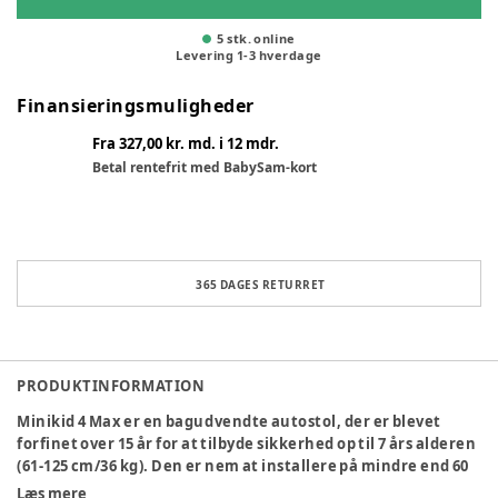
5 stk. online
Levering
1
-
3
hverdage
Finansieringsmuligheder
Fra 327,00 kr. md. i 12 mdr.
Betal rentefrit med BabySam-kort
365 DAGES RETURRET
PRODUKTINFORMATION
Minikid 4 Max er en bagudvendte autostol, der er blevet
forfinet over 15 år for at tilbyde sikkerhed op til 7 års alderen
(61-125 cm/36 kg). Den er nem at installere på mindre end 60
sekunder og har et kompakt design med masser af benplads.
Læs mere