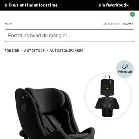
Klik & Hent indenfor 1 time
Din favoritbutik
0
0,00 KR.
MENU
LOG IND
FAVORITTER
FORSIDE
AUTOSTOLE
AUTOSTOLSPAKKER