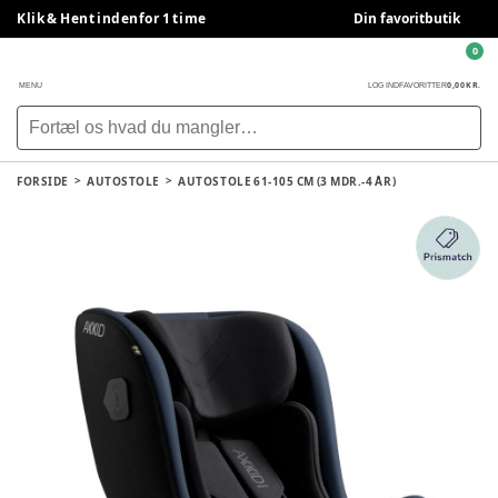
Klik & Hent indenfor 1 time
Din favoritbutik
0
0,00 KR.
MENU
LOG IND
FAVORITTER
FORSIDE
AUTOSTOLE
AUTOSTOLE 61-105 CM (3 MDR.-4 ÅR)