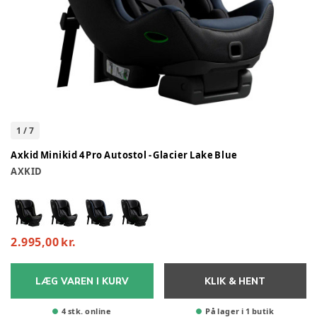
1
/
7
Axkid Minikid 4 Pro Autostol - Glacier Lake Blue
AXKID
2.995,00 kr.
LÆG VAREN I KURV
KLIK & HENT
4 stk. online
På lager i 1 butik