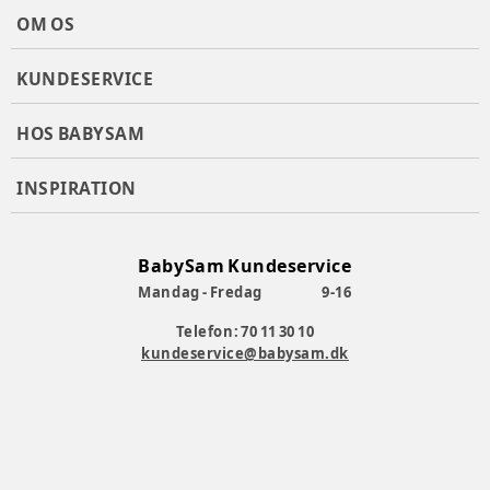
ProTecFrame™ - solid ramme lavet af modstandsdygtigt
OM OS
stål, der kan modstå kollisionskræfter op til 1500 kg.
SpaceFlow™ - patenteret teknologi, der tilbyder
markedsledende benplads på 30 cm. Sædet kan nemt
KUNDESERVICE
justeres for at give mere benplads til den forankørende
passager.
HOS BABYSAM
EasyClimb™ - den solide ramme gør det muligt for børn at
komme ind selvstændigt.
Komfortable tekstiler med Axkids nye farvekollektion.
INSPIRATION
Beskyttelse af generationer 15 års levetid.
Magnetisk sele.
Forlænger bagudvendt tur Op til 7 års eventyr i en
BabySam Kundeservice
autostol.
Godkendt af den svenske PLUS-test, som opfylder
Mandag - Fredag
9-16
omfattende sikkerhedsstandarder for den bedste
Telefon: 70 11 30 10
beskyttelse.
kundeservice@babysam.dk
R129 godkendt.
Plus test bestået.
ADAC vinder.
Folksam vinder.
Vinder af Red Dot Award.
Aftageligt stof ift. Vask
:
Ja