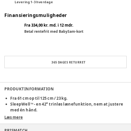
Levering
1
-
3
hverdage
Finansieringsmuligheder
Fra 334,00 kr. md. i 12 mdr.
Betal rentefrit med BabySam-kort
365 DAGES RETURRET
PRODUKTINFORMATION
Fra 61 cm op til 125 cm / 23 kg.
SleepWell™ - en 42° trinløs lænefunktion, nem at justere
med én hånd.
Praktiske funktioner for hele familien.
Læs mere
Hurtig og nem montering - seks nemme trin.
PRISMATCH