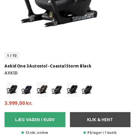
1
/
10
Axkid One 3 Autostol - Coastal Storm Black
AXKID
3.999,00 kr.
LÆG VAREN I KURV
KLIK & HENT
12 stk. online
På lager i 1 butik