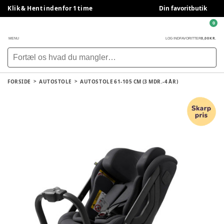
Klik & Hent indenfor 1 time
Din favoritbutik
0
0,00 KR.
MENU
LOG IND
FAVORITTER
FORSIDE
AUTOSTOLE
AUTOSTOLE 61-105 CM (3 MDR.-4 ÅR)