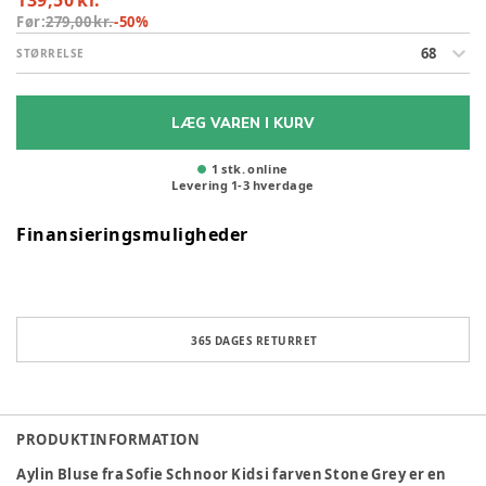
139,50 kr.
Før:
279,00 kr.
-
50
%
68
STØRRELSE
LÆG VAREN I KURV
1 stk. online
Levering
1
-
3
hverdage
Finansieringsmuligheder
365 DAGES RETURRET
PRODUKTINFORMATION
Aylin Bluse fra Sofie Schnoor Kids i farven Stone Grey er en