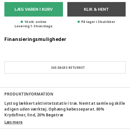
LÆG VAREN I KURV
KLIK & HENT
14 stk. online
På lager i 3 butikker
Levering
1
-
3
hverdage
Finansieringsmuligheder
365 DAGES RETURRET
PRODUKTINFORMATION
Lyst og lækkert aktivitetsstativ i træ. Nemt at samle og skille
ad igen uden værktøj. Ophæng købes separat. 80%
Krydsfiner, lind, 20% Bøgetræ
Læs mere
Alder
:
6-12 mdr, 0-6 mdr