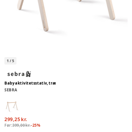
1
/
5
Baby aktivitetsstativ, træ
SEBRA
299,25 kr.
Før:
399,00 kr.
-
25
%