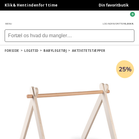
Klik & Hent indenfor 1 time
Din favoritbutik
0
0,00 KR.
MENU
LOG IND
FAVORITTER
FORSIDE
LEGETID
BABYLEGETØJ
AKTIVITETSTÆPPER