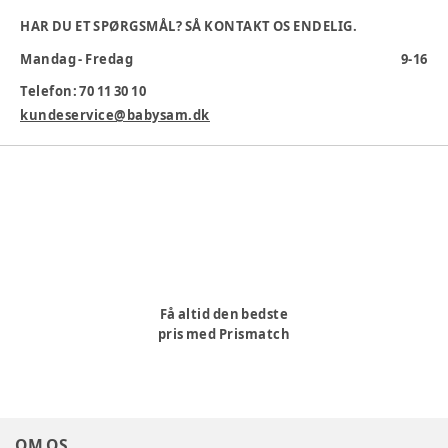
Varenummer:
360421
HAR DU ET SPØRGSMÅL? SÅ KONTAKT OS ENDELIG.
Mandag - Fredag
9-16
Telefon: 70 11 30 10
kundeservice@babysam.dk
Få altid den bedste
pris med Prismatch
OM OS