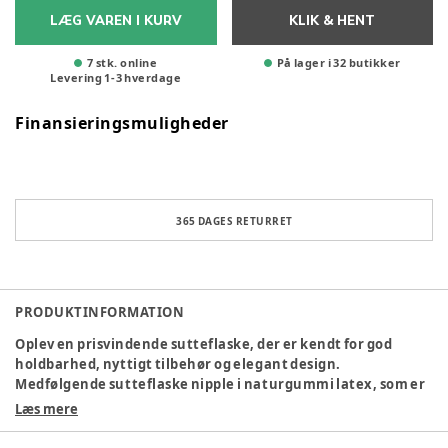
LÆG VAREN I KURV
KLIK & HENT
7 stk. online
På lager i 32 butikker
Levering
1
-
3
hverdage
Finansieringsmuligheder
365 DAGES RETURRET
PRODUKTINFORMATION
Oplev en prisvindende sutteflaske, der er kendt for god
holdbarhed, nyttigt tilbehør og elegant design.
Medfølgende sutteflaske nipple i naturgummi latex, som er
særligt designet til at minde om moderens bløde brystvorte
Læs mere
for at understøtte den tungeplacering og sutteteknik, som
barnet bruger under amning. Flasken er let, nem at gribe om