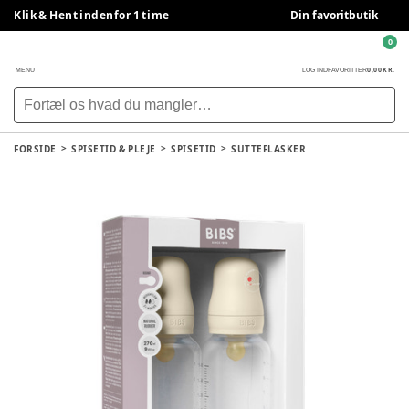
Klik & Hent indenfor 1 time
Din favoritbutik
0
0,00 KR.
MENU
LOG IND
FAVORITTER
FORSIDE
SPISETID & PLEJE
SPISETID
SUTTEFLASKER