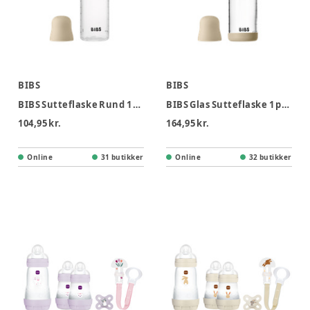
BIBS
BIBS
BIBS Sutteflaske Rund 1 pk 270 ml - M Flow - Vanilla Nat
BIBS Glas Sutteflaske 1 pk 240 ml - M Flow - Vanilla Nat
104,95 kr.
164,95 kr.
Online
31 butikker
Online
32 butikker