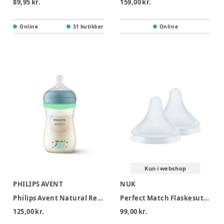
89,95 kr.
159,00 kr.
Online
31 butikker
Online
Kun i webshop
PHILIPS AVENT
NUK
Philips Avent Natural Response Nighttime Sutteflaske
Perfect Match Flaskesutt str. XL
125,00 kr.
99,00 kr.