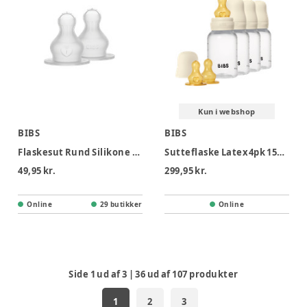
Kun i webshop
BIBS
BIBS
Flaskesut Rund Silikone 2pk Tykt Flow
Sutteflaske Latex4pk 150 ml - Ivory
49,95 kr.
299,95 kr.
Online
29 butikker
Online
Side
1
ud af
3
|
36
ud af
107
produkter
1
2
3