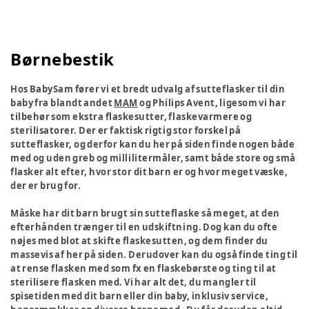
Børnebestik
Hos BabySam fører vi et bredt udvalg af sutteflasker til din
baby fra blandt andet
MAM
og Philips Avent, ligesom vi har
tilbehør som ekstra flaskesutter, flaskevarmere og
sterilisatorer. Der er faktisk rigtig stor forskel på
sutteflasker, og derfor kan du her på siden finde nogen både
med og uden greb og millilitermåler, samt både store og små
flasker alt efter, hvor stor dit barn er og hvor meget væske,
der er brug for.
Måske har dit barn brugt sin sutteflaske så meget, at den
efterhånden trænger til en udskiftning. Dog kan du ofte
nøjes med blot at skifte flaskesutten, og dem finder du
massevis af her på siden. Derudover kan du også finde ting til
at rense flasken med som fx en flaskebørste og ting til at
sterilisere flasken med. Vi har alt det, du mangler til
spisetiden med dit barn eller din baby, inklusiv service,