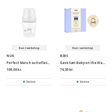
Kun i webshop
Kun i webshop
NUK
BIBS
Perfect Match sutteflaske 150 ml, Sheep
Gave Sæt Baby on the Way Latex Size 1 Ivory
109,00 kr.
74,95 kr.
Online
Online