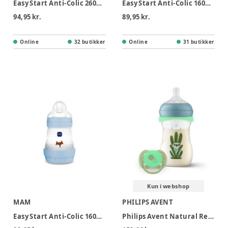
Easy Start Anti-Colic 260ml 1-pk Blue
Easy Start Anti-Colic 160ml 1-pk Neutral
94,95 kr.
89,95 kr.
Online
32 butikker
Online
31 butikker
Kun i webshop
MAM
PHILIPS AVENT
Easy Start Anti-Colic 160ml 1-pk Blue
Philips Avent Natural Response Nighttime Gavesæt