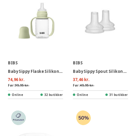
BIBS
BIBS
Baby Sippy Flaske Silikone 1pk 150 ml - Sage
Baby Sippy Spout Silikone 2pk
74,96 kr.
37,46 kr.
Før:
99,95 kr.
Før:
49,95 kr.
Online
32 butikker
Online
31 butikker