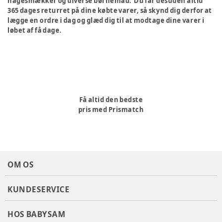
hagesmækker og diverse børnemad. Du får desuden altid
365 dages returret på dine købte varer, så skynd dig derfor at
lægge en ordre i dag og glæd dig til at modtage dine varer i
løbet af få dage.
Få altid den bedste
pris med Prismatch
OM OS
KUNDESERVICE
HOS BABYSAM