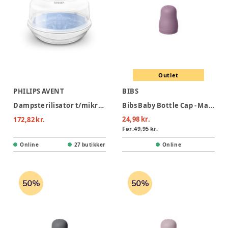
Outlet
PHILIPS AVENT
BIBS
Dampsterilisator t/mikrobølge
Bibs Baby Bottle Cap - Mauve
24,98 kr.
172,82 kr.
Før:
49,95 kr.
Online
27 butikker
Online