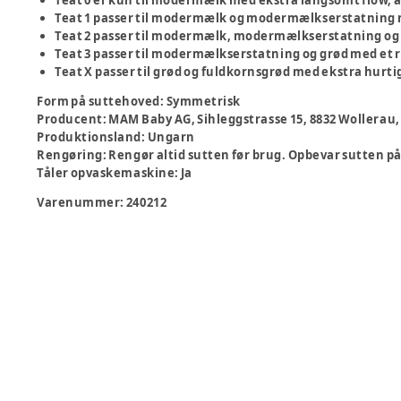
Teat 0
er kun til modermælk med ekstra langsomt flow, 
Teat 1
passer til modermælk og modermælkserstatning m
Teat 2
passer til modermælk, modermælkserstatning og v
Teat 3
passer til modermælkserstatning og grød med et re
Teat X
passer til grød og fuldkornsgrød med ekstra hurti
Form på suttehoved
:
Symmetrisk
Producent
:
MAM Baby AG, Sihleggstrasse 15, 8832 Wollera
Produktionsland
:
Ungarn
Rengøring
:
Rengør altid sutten før brug. Opbevar sutten på 
Tåler opvaskemaskine
:
Ja
Varenummer:
240212