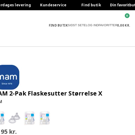
erdages levering
Kundeservice
Find butik
Din favoritbu
0
FIND BUTIK
0,00 KR.
SIDST SETE
LOG IND
FAVORITTER
M 2-Pak Flaskesutter Størrelse X
M
,95 kr.