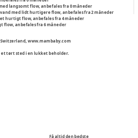
anbefales fra 0 måneder
ed langsomt flow, anbefales fra 0 måneder
and med lidt hurtigere flow, anbefales fra 2 måneder
t hurtigt flow, anbefales fra 4 måneder
gt flow, anbefales fra 6 måneder
u, Switzerland, www.mambaby.com
et tørt sted i en lukket beholder.
Få altid den bedste