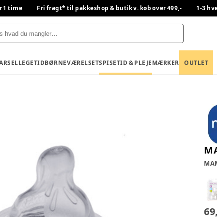
r 1 time
Fri fragt* til pakkeshop & butik v. køb over 499,-
1-3 hv
BARSEL
LEGETID
BØRNEVÆRELSET
SPISETID & PLEJE
MÆRKER
OUTLET
MA
MA
69