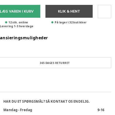
LÆG VAREN I KURV
KLIK & HENT
12 stk. online
På lager i 32 butikker
Levering
1
-
3
hverdage
nansieringsmuligheder
365 DAGES RETURRET
HAR DU ET SPØRGSMÅL? SÅ KONTAKT OS ENDELIG.
Mandag - Fredag
9-16