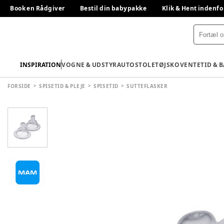
Book en Rådgiver
Bestil din babypakke
Klik & Hent indenfo
INSPIRATION
VOGNE & UDSTYR
AUTOSTOLE
TØJ
SKO
VENTETID & 
FORSIDE
SPISETID & PLEJE
SPISETID
SUTTEFLASKER