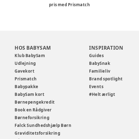
pris med Prismatch
HOS BABYSAM
INSPIRATION
Klub BabySam
Guides
Udlejning
BabySnak
Gavekort
Familieliv
Prismatch
Brand spotlight
Babypakke
Events
BabySam kort
#Helt ærligt
Børnepengekredit
Book en Rådgiver
Børneforsikring
Falck Sundhedshjælp Børn
Graviditetsforsikring