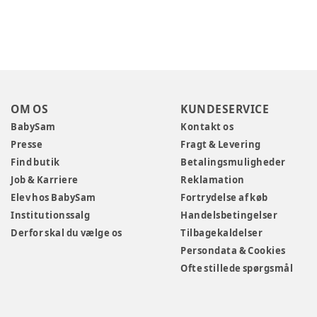
OM OS
KUNDESERVICE
BabySam
Kontakt os
Presse
Fragt & Levering
Find butik
Betalingsmuligheder
Job & Karriere
Reklamation
Elev hos BabySam
Fortrydelse af køb
Institutionssalg
Handelsbetingelser
Derfor skal du vælge os
Tilbagekaldelser
Persondata & Cookies
Ofte stillede spørgsmål