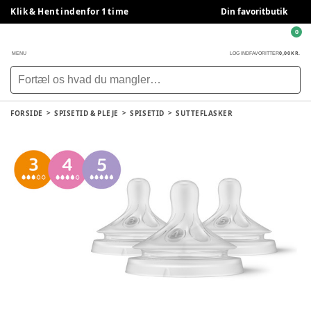
Klik & Hent indenfor 1 time
Din favoritbutik
0
0,00 KR.
MENU
LOG IND
FAVORITTER
FORSIDE
SPISETID & PLEJE
SPISETID
SUTTEFLASKER