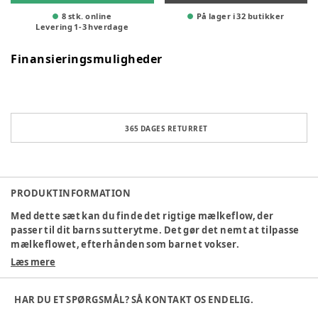
8 stk. online
På lager i 32 butikker
Levering
1
-
3
hverdage
Finansieringsmuligheder
365 DAGES RETURRET
PRODUKTINFORMATION
Med dette sæt kan du finde det rigtige mælkeflow, der
passer til dit barns sutterytme. Det gør det nemt at tilpasse
mælkeflowet, efterhånden som barnet vokser.
Aldersangivelsen er kun vejledende, da hvert barn har sin
Læs mere
egen rytme. Gør det nemmere at kombinere amning og
flaske. Naturlig amning med brystformet sut. Sutten
HAR DU ET SPØRGSMÅL? SÅ KONTAKT OS ENDELIG.
frigiver mælk, når barnet begynder at sutte. Lækagesikker
sut forhindrer mælkesprøjt. Vær tålmodig, mens dit barn