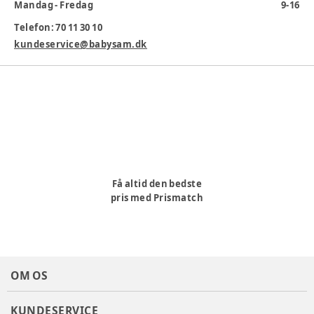
Mandag - Fredag
9-16
bestemmer tempoet. Forhindrer luft i at trænge ind i
barnets mave. Designet til at mindske kolik og andre gener.
Telefon: 70 11 30 10
kundeservice@babysam.dk
Produktionsland
:
Indien
Varenummer:
376915
Få altid den bedste
pris med Prismatch
OM OS
KUNDESERVICE