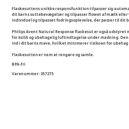
Flaskesuttens unikke responsfunktion tilpasser sig automat
dit barns suttebevægelser og tilpasser flowet af mælk ell
individuel og tilpasset fodringsoplevelse, der passer til di
Philips Avent Natural Response flaskesut er også udstyret 
for kolik og ubehagelig luftindtagelse under madning. Denn
ind i dit barns mave, hvilket minimerer risikoen for ubeha
Flaskesutten er nem at rengøre og samle.
BPA-fri
Varenummer:
357275