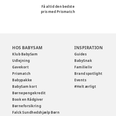
Få altid den bedste
pris med Prismatch
HOS BABYSAM
INSPIRATION
Klub BabySam
Guides
Udlejning
BabySnak
Gavekort
Familieliv
Prismatch
Brand spotlight
Babypakke
Events
BabySam kort
#Helt ærligt
Børnepengekredit
Book en Rådgiver
Børneforsikring
Falck Sundhedshjælp Børn