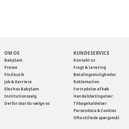
OM OS
KUNDESERVICE
BabySam
Kontakt os
Presse
Fragt & Levering
Find butik
Betalingsmuligheder
Job & Karriere
Reklamation
Elev hos BabySam
Fortrydelse af køb
Institutionssalg
Handelsbetingelser
Derfor skal du vælge os
Tilbagekaldelser
Persondata & Cookies
Ofte stillede spørgsmål