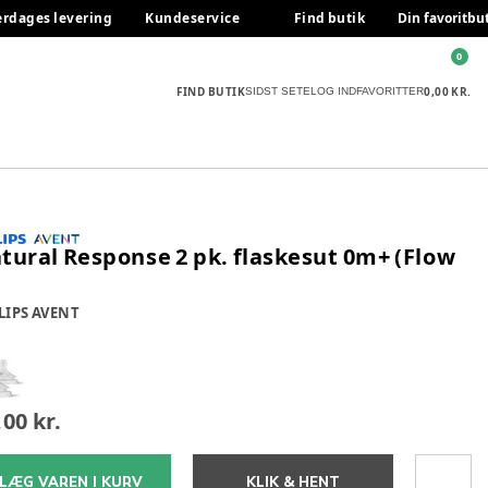
erdages levering
Kundeservice
Find butik
Din favoritbu
0
FIND BUTIK
0,00 KR.
SIDST SETE
LOG IND
FAVORITTER
tural Response 2 pk. flaskesut 0m+ (Flow
LIPS AVENT
,00 kr.
LÆG VAREN I KURV
KLIK & HENT