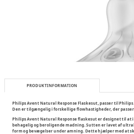
PRODUKTINFORMATION
Philips Avent Natural Response Flaskesut, passer til Phili
Den er tilgængelig i forskellige flowhastigheder, der passer 
Philips Avent Natural Response flaskesut er designet til a
behagelig og beroligende madning. Sutten er lavet af ultrab
form og bevægelser under amning. Dette hjælper med at skab