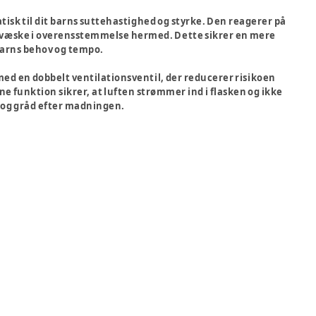
isk til dit barns suttehastighed og styrke. Den reagerer på
er væske i overensstemmelse hermed. Dette sikrer en mere
t barns behov og tempo.
med en dobbelt ventilationsventil, der reducerer risikoen
e funktion sikrer, at luften strømmer ind i flasken og ikke
g og gråd efter madningen.