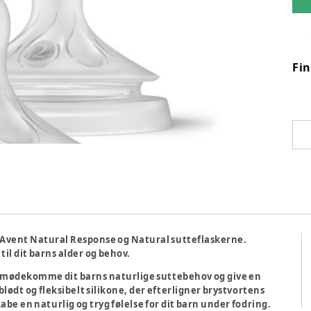
Fi
ps Avent Natural Response og Natural sutteflaskerne.
til dit barns alder og behov.
t imødekomme dit barns naturlige suttebehov og give en
lødt og fleksibelt silikone, der efterligner brystvortens
e en naturlig og tryg følelse for dit barn under fodring.