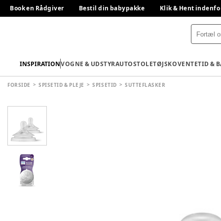
Book en Rådgiver
Bestil din babypakke
Klik & Hent indenfo
INSPIRATION
VOGNE & UDSTYR
AUTOSTOLE
TØJ
SKO
VENTETID & 
FORSIDE
SPISETID & PLEJE
SPISETID
SUTTEFLASKER