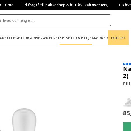
r 1 time
Fri fragt* til pakkeshop & butik v. køb over 499,-
1-3 hv
BARSEL
LEGETID
BØRNEVÆRELSET
SPISETID & PLEJE
MÆRKER
OUTLET
Na
2)
PHI
85