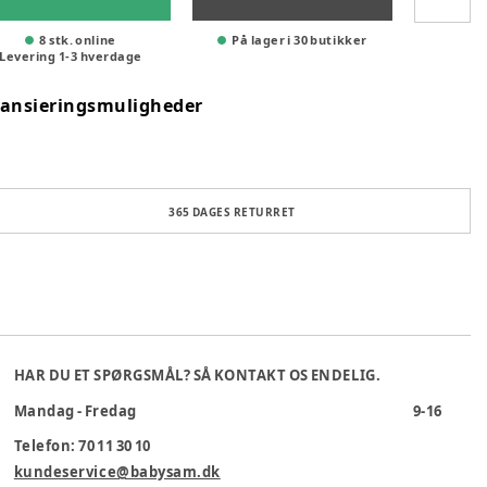
8 stk. online
På lager i 30 butikker
Levering
1
-
3
hverdage
nansieringsmuligheder
365 DAGES RETURRET
HAR DU ET SPØRGSMÅL? SÅ KONTAKT OS ENDELIG.
Mandag - Fredag
9-16
Telefon: 70 11 30 10
kundeservice@babysam.dk