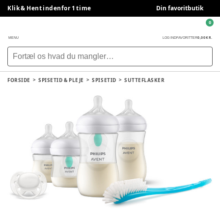
Klik & Hent indenfor 1 time
Din favoritbutik
0
0,00 KR.
MENU
LOG IND
FAVORITTER
FORSIDE
SPISETID & PLEJE
SPISETID
SUTTEFLASKER