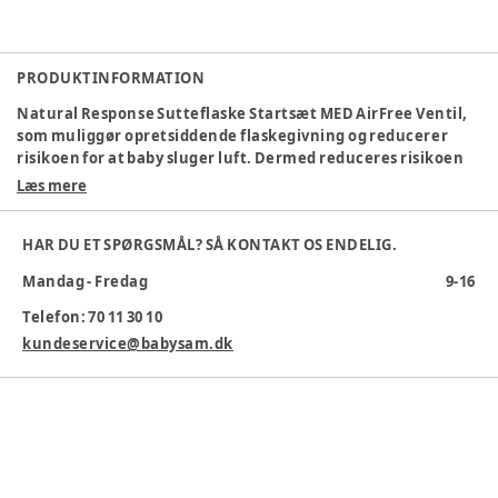
PRODUKTINFORMATION
Natural Response Sutteflaske Startsæt MED AirFree Ventil,
som muliggør opretsiddende flaskegivning og reducerer
risikoen for at baby sluger luft. Dermed reduceres risikoen
for luft i maven, kolik og replux. Understøtter babys
Læs mere
naturlige drikkerytme,
Indeholder: 2 x 260 ml., 2 x 125 ml., flaskebørste, Ultra Soft
HAR DU ET SPØRGSMÅL? SÅ KONTAKT OS ENDELIG.
Sut
Mandag - Fredag
9-16
Varenummer:
358573
Telefon: 70 11 30 10
kundeservice@babysam.dk