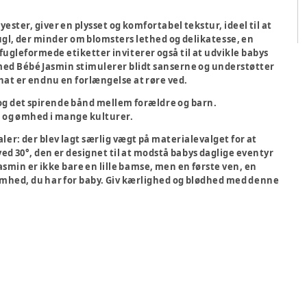
ster, giver en plysset og komfortabel tekstur, ideel til at
, der minder om blomsters lethed og delikatesse, en
fugleformede etiketter inviterer også til at udvikle babys
med Bébé Jasmin stimulerer blidt sanserne og understøtter
at er endnu en forlængelse at røre ved.
og det spirende bånd mellem forældre og barn.
 og ømhed i mange kulturer.
r: der blev lagt særlig vægt på materialevalget for at
ed 30°, den er designet til at modstå babys daglige eventyr
Jasmin er ikke bare en lille bamse, men en første ven, en
mhed, du har for baby. Giv kærlighed og blødhed med denne