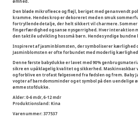
ømhed.
Den bløde mikrofleece og fløjl, beriget med genanvendt polye
kramme. Hendes krop er dekoreret med en smuk sommerfugl
fortryllende detalje, der helt sikkert vil charmere. Sommer
fingerfærdighed og sanse nysgerrighed. Hver interaktion 
den taktile udvikling hos små børn. Hendes yndige bundne h
Inspireret af jasminblomsten, der symboliserer kærlighed 
Jasminblomsten er ofte forbundet med moderlig kærlighed
Denne første babydukke er lavet med 90% genbrugsmateriale
sikre en upåklagelig kvalitet og sikkerhed. Maskinvaskbar v
og forblive en trofast følgesvend fra fødslen og frem. Baby 
vogter af barndomsminder og et symbol på den uendelige ø
ømme stofdukke.
Alder
:
0-6 mdr, 6-12 mdr
Produktionsland
:
Kina
Varenummer:
377537