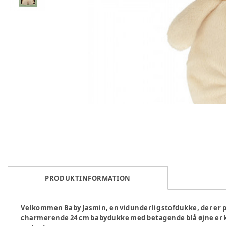
PRODUKTINFORMATION
Velkommen Baby Jasmin, en vidunderlig stofdukke, der er p
charmerende 24 cm babydukke med betagende blå øjne er kl