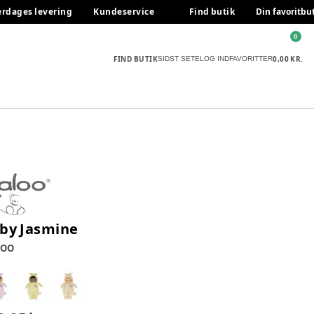
erdages levering
Kundeservice
Find butik
Din favoritbu
0
FIND BUTIK
0,00 KR.
SIDST SETE
LOG IND
FAVORITTER
by Jasmine
LOO