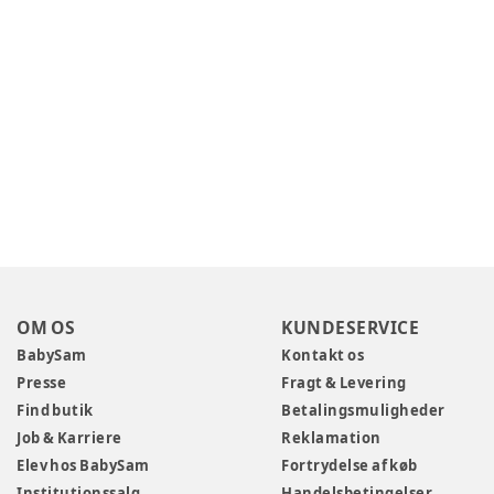
OM OS
KUNDESERVICE
BabySam
Kontakt os
Presse
Fragt & Levering
Find butik
Betalingsmuligheder
Job & Karriere
Reklamation
Elev hos BabySam
Fortrydelse af køb
Institutionssalg
Handelsbetingelser