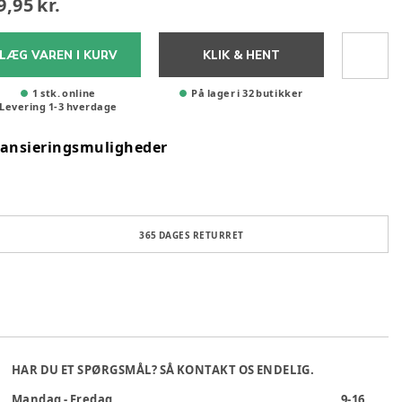
9,95 kr.
LÆG VAREN I KURV
KLIK & HENT
1 stk. online
På lager i 32 butikker
Levering
1
-
3
hverdage
nansieringsmuligheder
365 DAGES RETURRET
HAR DU ET SPØRGSMÅL? SÅ KONTAKT OS ENDELIG.
Mandag - Fredag
9-16