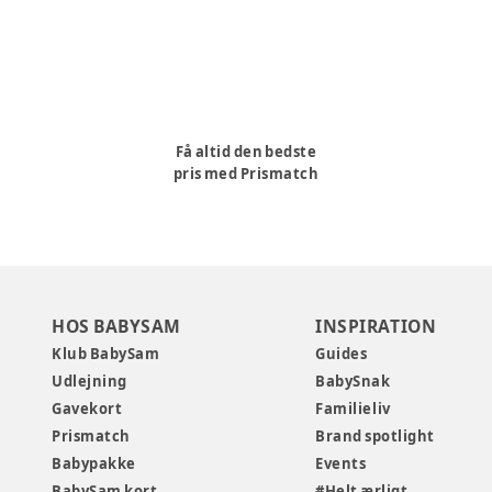
Få altid den bedste
pris med Prismatch
HOS BABYSAM
INSPIRATION
Klub BabySam
Guides
Udlejning
BabySnak
Gavekort
Familieliv
Prismatch
Brand spotlight
Babypakke
Events
BabySam kort
#Helt ærligt