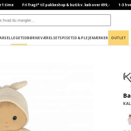
r 1 time
Fri fragt* til pakkeshop & butik v. køb over 499,-
1-3 hv
BARSEL
LEGETID
BØRNEVÆRELSET
SPISETID & PLEJE
MÆRKER
OUTLET
Ba
KA