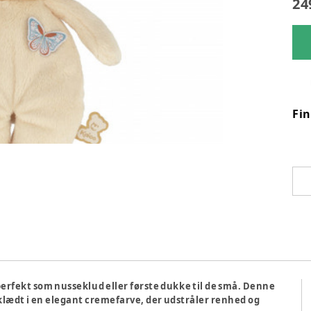
24
Fi
erfekt som nusseklud eller første dukke til de små. Denne
ædt i en elegant cremefarve, der udstråler renhed og