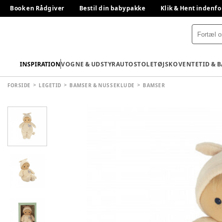
Book en Rådgiver
Bestil din babypakke
Klik & Hent indenfo
INSPIRATION
VOGNE & UDSTYR
AUTOSTOLE
TØJ
SKO
VENTETID & 
FORSIDE
LEGETID
BAMSER & NUSSEKLUDE
BAMSER