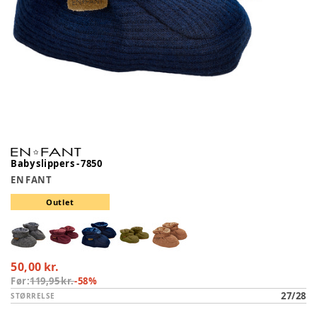
Baby slippers - 7850
EN FANT
Outlet
50,00 kr.
Før:
119,95 kr.
-
58
%
27/28
STØRRELSE