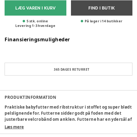
LÆG VAREN I KURV
FIND I BUTIK
5 stk. online
På lager i 14 butikker
Levering
1
-
3
hverdage
Finansieringsmuligheder
365 DAGES RETURRET
PRODUKTINFORMATION
Praktiske babyfutter med ribstruktur i stoffet og super blødt
pelslignende for. Futterne sidder godt på foden med det
justerbare velcrobånd om anklen. Futterne har en ydersål af
ruskind, som sikrer et godt fodfæste.
Læs mere
Farve
:
Blå