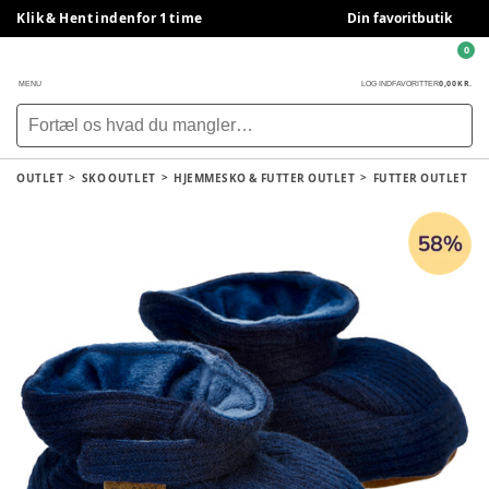
Klik & Hent indenfor 1 time
Din favoritbutik
0
0,00 KR.
MENU
LOG IND
FAVORITTER
OUTLET
SKO OUTLET
HJEMMESKO & FUTTER OUTLET
FUTTER OUTLET