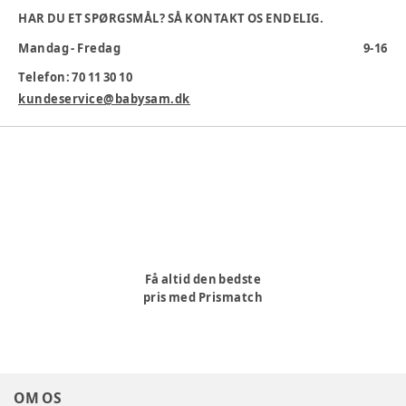
Farvekode
:
7850
HAR DU ET SPØRGSMÅL? SÅ KONTAKT OS ENDELIG.
Indvendigt mål
:
15,8 cm
Mandag - Fredag
9-16
Materiale
:
Ruskind, Polyester
Materialesammensætning
:
100% Polyester
Telefon: 70 11 30 10
Pasform
:
kundeservice@babysam.dk
Producent
:
Brands4Kids A/S, Industrivej 25, 7430 Ikanst,
Danmark, info@brands4kids.dk, www.brands4kids.dk
Produktionsland
:
Kina
Varenummer:
337606
Få altid den bedste
pris med Prismatch
OM OS