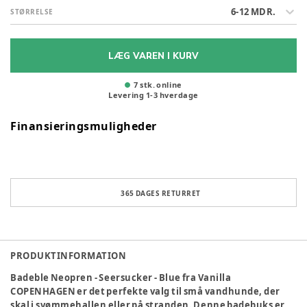
6-12 MDR.
STØRRELSE
LÆG VAREN I KURV
7 stk. online
Levering
1
-
3
hverdage
Finansieringsmuligheder
365 DAGES RETURRET
PRODUKTINFORMATION
Badeble Neopren - Seersucker - Blue fra Vanilla
COPENHAGEN er det perfekte valg til små vandhunde, der
skal i svømmehallen eller på stranden. Denne badebuks er