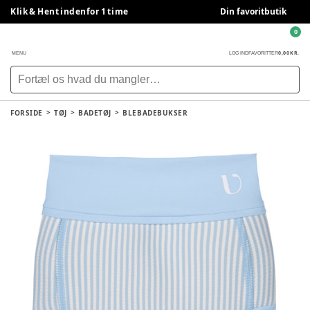
Klik & Hent indenfor 1 time
Din favoritbutik
0
0,00 KR.
MENU
LOG IND
FAVORITTER
FORSIDE
TØJ
BADETØJ
BLEBADEBUKSER