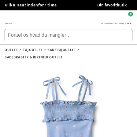
Klik & Hent indenfor 1 time
Din favoritbutik
0
0,00 KR.
MENU
LOG IND
FAVORITTER
OUTLET
TØJ OUTLET
BADETØJ OUTLET
BADEDRAGTER & BIKINIER OUTLET