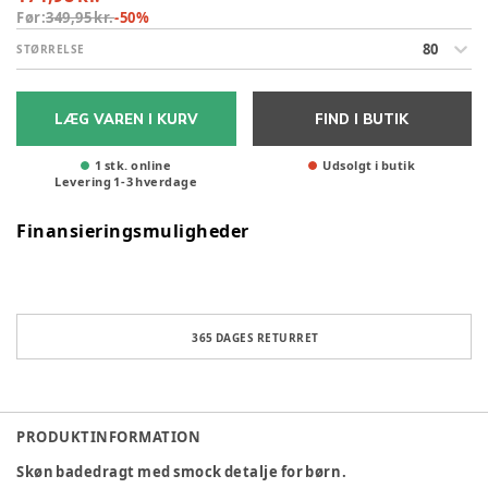
Før:
349,95 kr.
-
50
%
80
STØRRELSE
LÆG VAREN I KURV
FIND I BUTIK
1 stk. online
Udsolgt i butik
Levering
1
-
3
hverdage
Finansieringsmuligheder
365 DAGES RETURRET
PRODUKTINFORMATION
Skøn badedragt med smock detalje for børn.