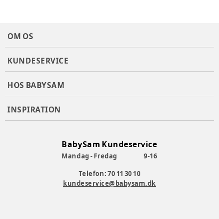
Farve
:
Blå
Farvekode
:
9525
Materiale
:
Genanvendt materiale
OM OS
Materialesammensætning
:
83% rec polyester, 17% elastan
Tøj størrelse
:
80 cm / 12 mdr.
KUNDESERVICE
Varenummer:
376069
HOS BABYSAM
INSPIRATION
BabySam Kundeservice
Mandag - Fredag
9-16
Telefon: 70 11 30 10
kundeservice@babysam.dk