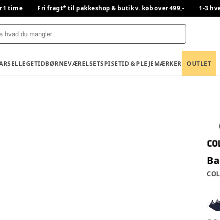
r 1 time
Fri fragt* til pakkeshop & butik v. køb over 499,-
1-3 hv
BARSEL
LEGETID
BØRNEVÆRELSET
SPISETID & PLEJE
MÆRKER
OUTLET
Ba
COL