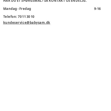
HAR DU ET SPØRGSMÅL? SÅ KONTAKT OS ENDELIG.
Mandag - Fredag
9-16
Telefon: 70 11 30 10
kundeservice@babysam.dk