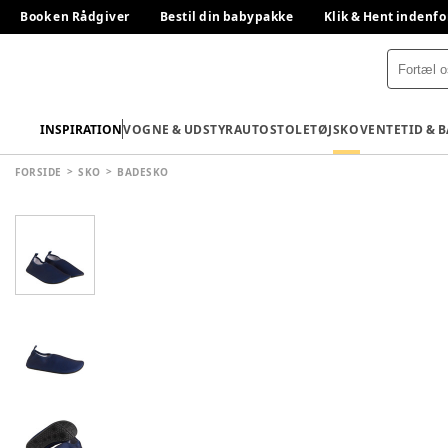
Book en Rådgiver
Bestil din babypakke
Klik & Hent indenfo
INSPIRATION
VOGNE & UDSTYR
AUTOSTOLE
TØJ
SKO
VENTETID & 
FORSIDE
SKO
BADESKO