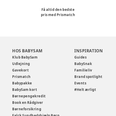
Få altid den bedste
pris med Prismatch
HOS BABYSAM
INSPIRATION
Klub BabySam
Guides
Udlejning
BabySnak
Gavekort
Familieliv
Prismatch
Brand spotlight
Babypakke
Events
BabySam kort
#Helt ærligt
Børnepengekredit
Book en Rådgiver
Børneforsikring
Falck Sundhedshjælp Børn