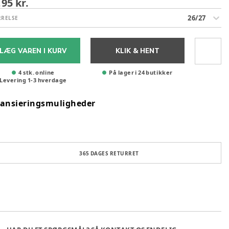
,95 kr.
26/27
RRELSE
LÆG VAREN I KURV
KLIK & HENT
4 stk. online
På lager i 24 butikker
Levering
1
-
3
hverdage
nansieringsmuligheder
365 DAGES RETURRET