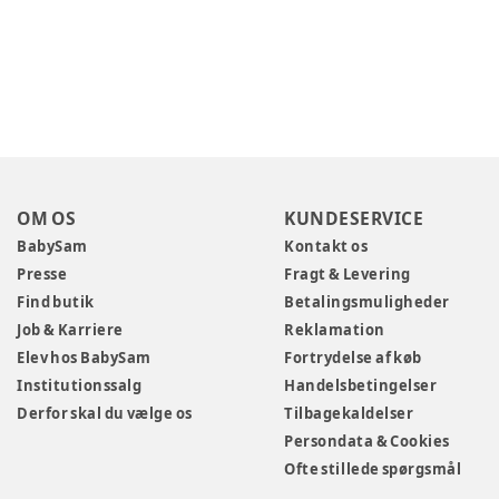
OM OS
KUNDESERVICE
BabySam
Kontakt os
Presse
Fragt & Levering
Find butik
Betalingsmuligheder
Job & Karriere
Reklamation
Elev hos BabySam
Fortrydelse af køb
Institutionssalg
Handelsbetingelser
Derfor skal du vælge os
Tilbagekaldelser
Persondata & Cookies
Ofte stillede spørgsmål