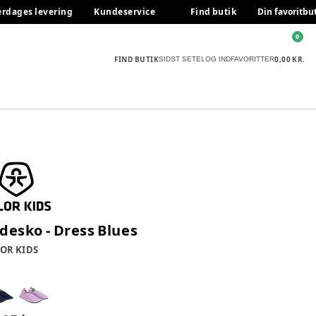
erdages levering
Kundeservice
Find butik
Din favoritbu
0
FIND BUTIK
0,00 KR.
SIDST SETE
LOG IND
FAVORITTER
desko - Dress Blues
OR KIDS