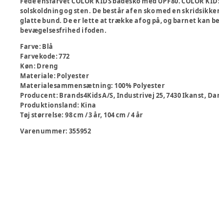
Fede ensfarvet COLOR KIDS badesko med UPF80. COLOR KIDS
solskoldning og sten. De består af en sko med en skridsikker
glatte bund. De er lette at trække af og på, og barnet kan 
bevægelsesfrihed i foden.
Farve
:
Blå
Farvekode
:
772
Køn
:
Dreng
Materiale
:
Polyester
Materialesammensætning
:
100% Polyester
Producent
:
Brands4Kids A/S, Industrivej 25, 7430 Ikanst,
Produktionsland
:
Kina
Tøj størrelse
:
98 cm / 3 år, 104 cm / 4 år
Varenummer:
355952