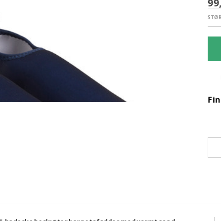
99
STØ
Fi