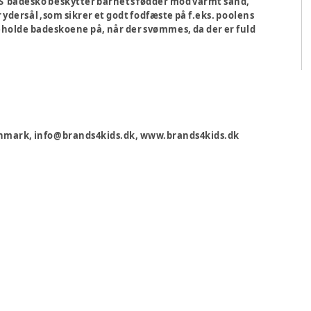
 badesko beskytter barnets fødder mod varmt sand,
 ydersål ,som sikrer et godt fodfæste på f.eks. poolens
beholde badeskoene på, når der svømmes, da der er fuld
 Danmark, info@brands4kids.dk, www.brands4kids.dk