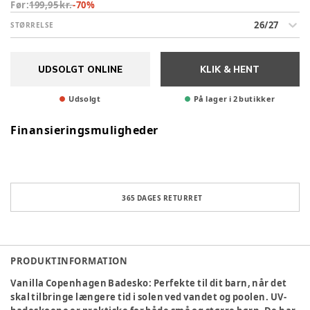
Før:
199,95 kr.
-
70
%
26/27
STØRRELSE
UDSOLGT ONLINE
KLIK & HENT
Udsolgt
På lager i 2 butikker
Finansieringsmuligheder
365 DAGES RETURRET
PRODUKTINFORMATION
Vanilla Copenhagen Badesko: Perfekte til dit barn, når det
skal tilbringe længere tid i solen ved vandet og poolen. UV-