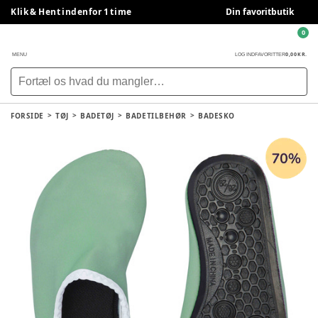
Klik & Hent indenfor 1 time
Din favoritbutik
0
0,00 KR.
MENU
LOG IND
FAVORITTER
FORSIDE
TØJ
BADETØJ
BADETILBEHØR
BADESKO