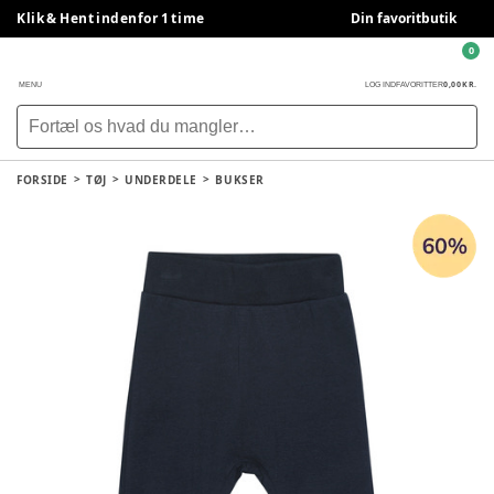
Klik & Hent indenfor 1 time
Din favoritbutik
0
0,00 KR.
MENU
LOG IND
FAVORITTER
FORSIDE
TØJ
UNDERDELE
BUKSER