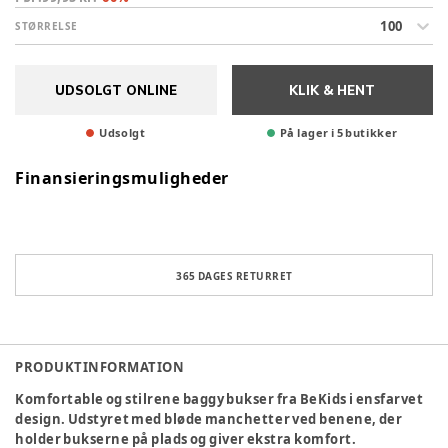
100
STØRRELSE
UDSOLGT ONLINE
KLIK & HENT
Udsolgt
På lager i 5 butikker
Finansieringsmuligheder
365 DAGES RETURRET
PRODUKTINFORMATION
Komfortable og stilrene baggy bukser fra BeKids i ensfarvet
design. Udstyret med bløde manchetter ved benene, der
holder bukserne på plads og giver ekstra komfort.