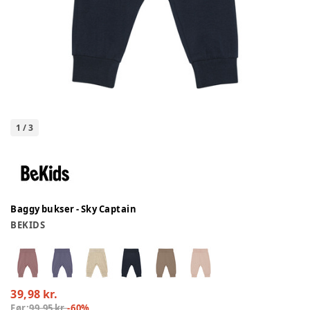
1
/
3
Baggy bukser - Sky Captain
BEKIDS
39,98 kr.
Før:
99,95 kr.
-
60
%